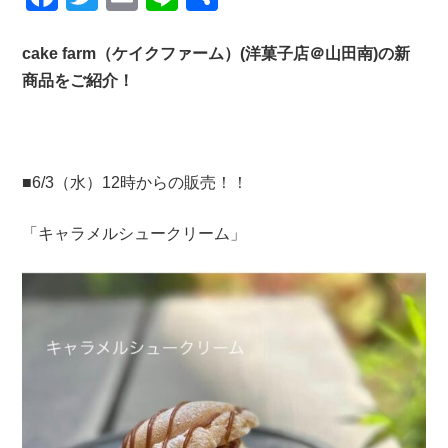
a
wi
m
n
有
c
tt
ail
e
cake farm（ケイクファーム）(洋菓子店＠山田南)の新
商品をご紹介！
e
er
b
o
o
■6/3（水）12時からの販売！！
k
「キャラメルシュークリーム」