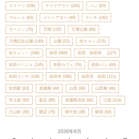
スイーツ
(106)
テイクアウト
(244)
パン
(83)
マルシェ
(62)
メイシアター
(49)
ランチ
(182)
ラーメン
(76)
万博
(132)
万博公園
(84)
万博記念公園
(149)
公園
(53)
吹チャン
(276)
吹チャン！
(246)
吹田
(989)
吹田、吹田市、
(127)
吹田イベント
(145)
吹田カフェ
(76)
吹田パン
(60)
吹田ランチ
(159)
吹田市
(396)
吹田市、吹田
(121)
吹田駅
(63)
居酒屋
(44)
山田
(69)
山田東
(46)
手土産
(95)
新店
(89)
旭通商店街
(66)
江坂
(214)
片山町
(36)
開店
(79)
関大前
(38)
駅前
(59)
2026年8月