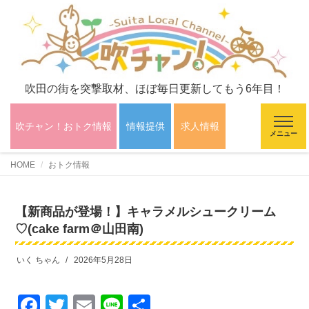
吹田の街を突撃取材、ほぼ毎日更新してもう6年目！
吹チャン！おトク情報
情報提供
求人情報
メニュー
HOME
おトク情報
【新商品が登場！】キャラメルシュークリーム
♡(cake farm＠山田南)
いく ちゃん
2026年5月28日
F
T
E
Li
共