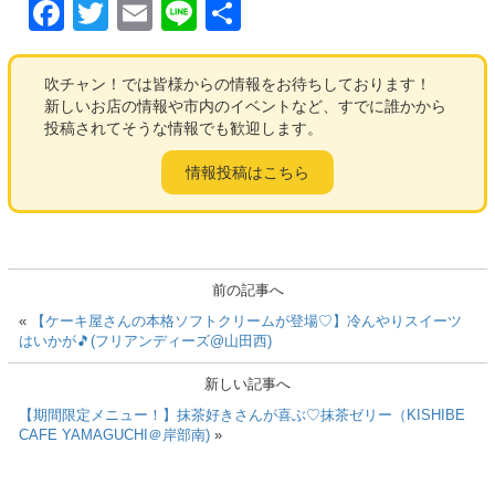
F
T
E
Li
共
a
wi
m
n
有
c
tt
ail
e
吹チャン！では皆様からの情報をお待ちしております！
新しいお店の情報や市内のイベントなど、すでに誰かから
e
er
投稿されてそうな情報でも歓迎します。
b
情報投稿はこちら
o
o
k
前の記事へ
«
【ケーキ屋さんの本格ソフトクリームが登場♡】冷んやりスイーツ
はいかが🎵(フリアンディーズ@山田西)
新しい記事へ
【期間限定メニュー！】抹茶好きさんが喜ぶ♡抹茶ゼリー（KISHIBE
CAFE YAMAGUCHI＠岸部南)
»