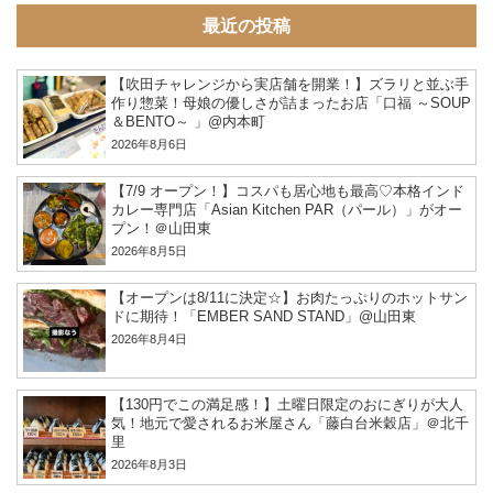
最近の投稿
【吹田チャレンジから実店舗を開業！】ズラリと並ぶ手
作り惣菜！母娘の優しさが詰まったお店「口福 ～SOUP
＆BENTO～ 」@内本町
2026年8月6日
【7/9 オープン！】コスパも居心地も最高♡本格インド
カレー専門店「Asian Kitchen PAR（パール）」がオー
プン！＠山田東
2026年8月5日
【オープンは8/11に決定☆】お肉たっぷりのホットサン
ドに期待！「EMBER SAND STAND」@山田東
2026年8月4日
【130円でこの満足感！】土曜日限定のおにぎりが大人
気！地元で愛されるお米屋さん「藤白台米穀店」＠北千
里
2026年8月3日