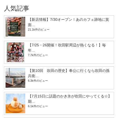
人気記事
【新店情報】7/30オープン！あのカフェ跡地に箕
面...
21.1k件のビュー
【7/25・26開催！吹田駅周辺が熱くなる！】毎
年...
7.7k件のビュー
【第10回 吹田の歴史】奉公に行くなら吹田の孫
兵衛...
6.3k件のビュー
【7月15日に話題のかき氷が吹田にやってくる☆】
期...
6.1k件のビュー