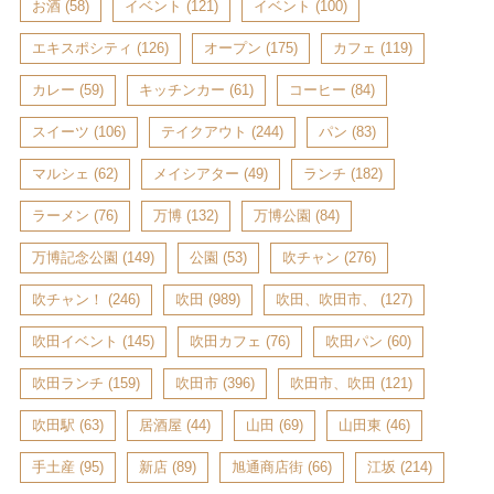
お酒
(58)
イベント
(121)
イベント
(100)
エキスポシティ
(126)
オープン
(175)
カフェ
(119)
カレー
(59)
キッチンカー
(61)
コーヒー
(84)
スイーツ
(106)
テイクアウト
(244)
パン
(83)
マルシェ
(62)
メイシアター
(49)
ランチ
(182)
ラーメン
(76)
万博
(132)
万博公園
(84)
万博記念公園
(149)
公園
(53)
吹チャン
(276)
吹チャン！
(246)
吹田
(989)
吹田、吹田市、
(127)
吹田イベント
(145)
吹田カフェ
(76)
吹田パン
(60)
吹田ランチ
(159)
吹田市
(396)
吹田市、吹田
(121)
吹田駅
(63)
居酒屋
(44)
山田
(69)
山田東
(46)
手土産
(95)
新店
(89)
旭通商店街
(66)
江坂
(214)