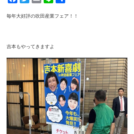
a
wi
m
n
有
c
tt
ail
e
毎年大好評の吹田産業フェア！！
e
er
b
o
吉本もやってきますよ
o
k