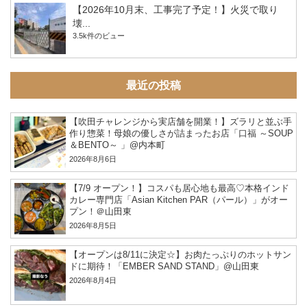
【2026年10月末、工事完了予定！】火災で取り
壊...
3.5k件のビュー
最近の投稿
【吹田チャレンジから実店舗を開業！】ズラリと並ぶ手
作り惣菜！母娘の優しさが詰まったお店「口福 ～SOUP
＆BENTO～ 」@内本町
2026年8月6日
【7/9 オープン！】コスパも居心地も最高♡本格インド
カレー専門店「Asian Kitchen PAR（パール）」がオー
プン！＠山田東
2026年8月5日
【オープンは8/11に決定☆】お肉たっぷりのホットサン
ドに期待！「EMBER SAND STAND」@山田東
2026年8月4日