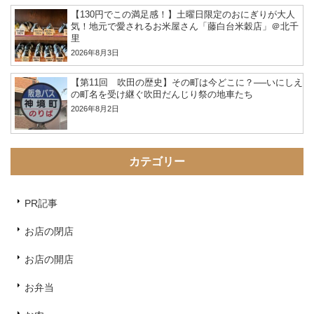
【130円でこの満足感！】土曜日限定のおにぎりが大人
気！地元で愛されるお米屋さん「藤白台米穀店」＠北千
里
2026年8月3日
【第11回 吹田の歴史】その町は今どこに？──いにしえ
の町名を受け継ぐ吹田だんじり祭の地車たち
2026年8月2日
カテゴリー
PR記事
お店の閉店
お店の開店
お弁当