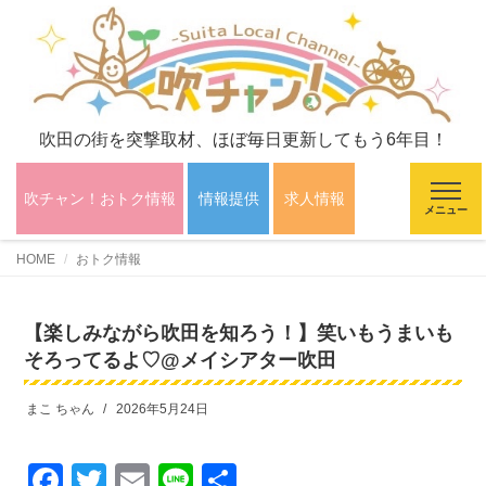
吹田の街を突撃取材、ほぼ毎日更新してもう6年目！
吹チャン！おトク情報
情報提供
求人情報
メニュー
HOME
おトク情報
【楽しみながら吹田を知ろう！】笑いもうまいも
そろってるよ♡@メイシアター吹田
まこ ちゃん
2026年5月24日
F
T
E
Li
共