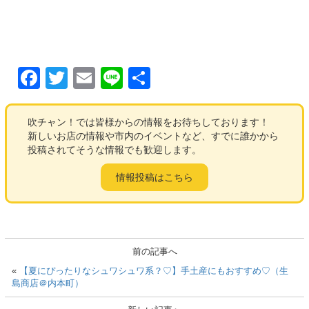
F
T
E
Li
共
a
wi
m
n
有
c
tt
ail
e
吹チャン！では皆様からの情報をお待ちしております！
新しいお店の情報や市内のイベントなど、すでに誰かから
e
er
投稿されてそうな情報でも歓迎します。
b
情報投稿はこちら
o
o
k
前の記事へ
«
【夏にぴったりなシュワシュワ系？♡】手土産にもおすすめ♡（生
島商店＠内本町）