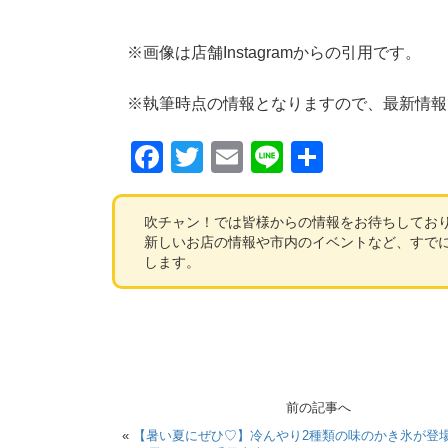
※画像は店舗Instagramからの引用です。
※執筆時点の情報となりますので、最新情報
F
T
E
Li
共
a
wi
m
n
有
c
tt
ail
e
吹チャン！では皆様からの情報をお待ちしてお
新しいお店の情報や市内のイベントなど、すで
e
er
します。
b
o
o
k
前の記事へ
«
【暑い夏にぜひ♡】冷んやり2種類の味のかき氷が登