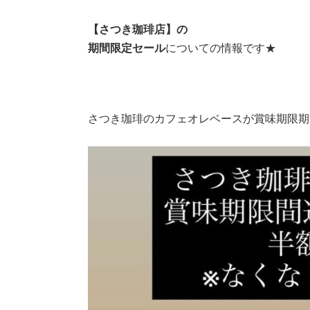
e
er
【さつき珈琲店】の
b
期間限定セール
についての情報です★
o
o
k
さつき珈琲のカフェオレベースが賞味期限期