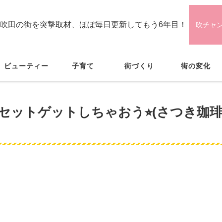
吹田の街を突撃取材、ほぼ毎日更新してもう6年目！
吹チャ
ビューティー
子育て
街づくり
街の変化
ちゃおう⭐︎(さつき珈琲@五月が丘北)
セットゲットしちゃおう⭐︎(さつき珈