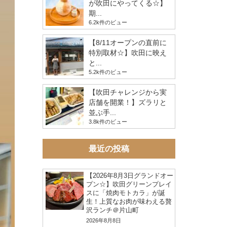
が吹田にやってくる☆】
期...
6.2k件のビュー
【8/11オープンの直前に
特別取材☆】吹田に映え
と...
5.2k件のビュー
【吹田チャレンジから実
店舗を開業！】ズラリと
並ぶ手...
3.8k件のビュー
最近の投稿
【2026年8月3日グランドオー
プン☆】吹田グリーンプレイ
スに「焼肉モトカラ」が誕
生！上質なお肉が味わえる贅
沢ランチ＠片山町
2026年8月8日