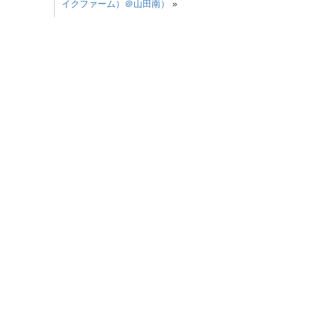
イクファーム）＠山田南）
»