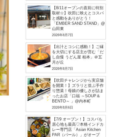
【8/11オープンの直前に特別
取材☆】吹田に映えとコスパ
と感動をありがとう！
「EMBER SAND STAND」@
山田東
2026年8月7日
【出汁とコシに感動！】ご縁
を大切にする店主が営む「だ
し自慢 うどん屋 柏本」＠五
月が丘
2026年8月7日
【吹田チャレンジから実店舗
を開業！】ズラリと並ぶ手作
り惣菜！母娘の優しさが詰ま
ったお店「口福 ～SOUP＆
BENTO～ 」@内本町
2026年8月6日
【7/9 オープン！】コスパも
居心地も最高♡本格インドカ
レー専門店「Asian Kitchen
PAR（パール）」がオープ