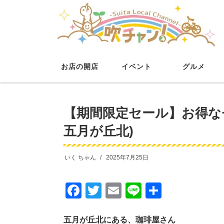
お店の開店
イベント
グルメ
HOME
おトク情報
【期間限定セール】お得なセットゲットし
【期間限定セール】お得な
五月が丘北)
いく ちゃん
2025年7月25日
F
T
E
Li
共
a
wi
m
n
有
c
tt
ail
e
五月が丘北にある、珈琲屋さん