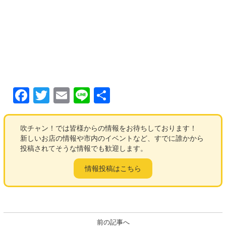
F
T
E
Li
共
a
wi
m
n
有
c
tt
ail
e
吹チャン！では皆様からの情報をお待ちしております！
新しいお店の情報や市内のイベントなど、すでに誰かから
e
er
投稿されてそうな情報でも歓迎します。
b
情報投稿はこちら
o
o
k
前の記事へ