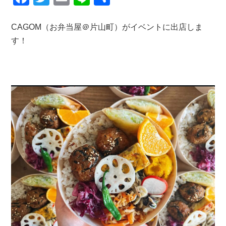
a
wi
m
n
有
c
tt
ail
e
CAGOM（お弁当屋＠片山町）がイベントに出店しま
す！
e
er
b
o
o
k