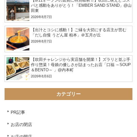
【8/11オープンの直前に特別取材☆】吹田に映えとコス
パと感動をありがとう！「EMBER SAND STAND」@山
田東
2026年8月7日
【出汁とコシに感動！】ご縁を大切にする店主が営む
「だし自慢 うどん屋 柏本」＠五月が丘
2026年8月7日
【吹田チャレンジから実店舗を開業！】ズラリと並ぶ手
作り惣菜！母娘の優しさが詰まったお店「口福 ～SOUP
＆BENTO～ 」@内本町
2026年8月6日
カテゴリー
PR記事
お店の閉店
お店の開店