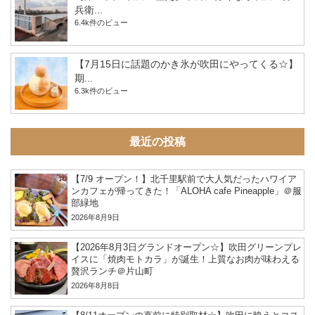
兵衛...
6.4k件のビュー
【7月15日に話題のかき氷が吹田にやってくる☆】
期...
6.3k件のビュー
最近の投稿
【7/9 オープン！】北千里駅前で大人気だったハワイア
ンカフェが帰ってきた！「ALOHA cafe Pineapple」＠服
部緑地
2026年8月9日
【2026年8月3日グランドオープン☆】吹田グリーンプレ
イスに「焼肉モトカラ」が誕生！上質なお肉が味わえる
贅沢ランチ＠片山町
2026年8月8日