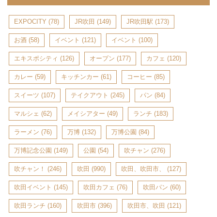
EXPOCITY
(78)
JR吹田
(149)
JR吹田駅
(173)
お酒
(58)
イベント
(121)
イベント
(100)
エキスポシティ
(126)
オープン
(177)
カフェ
(120)
カレー
(59)
キッチンカー
(61)
コーヒー
(85)
スイーツ
(107)
テイクアウト
(245)
パン
(84)
マルシェ
(62)
メイシアター
(49)
ランチ
(183)
ラーメン
(76)
万博
(132)
万博公園
(84)
万博記念公園
(149)
公園
(54)
吹チャン
(276)
吹チャン！
(246)
吹田
(990)
吹田、吹田市、
(127)
吹田イベント
(145)
吹田カフェ
(76)
吹田パン
(60)
吹田ランチ
(160)
吹田市
(396)
吹田市、吹田
(121)