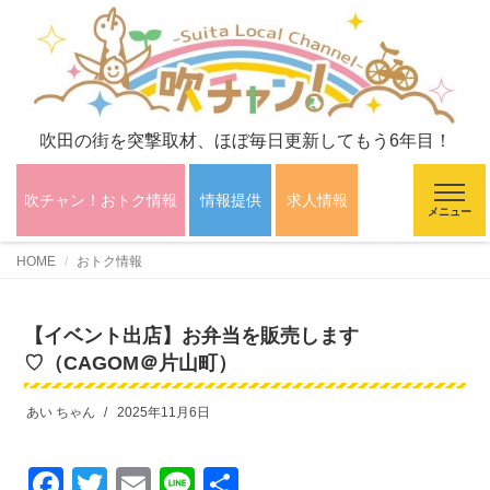
吹田の街を突撃取材、ほぼ毎日更新してもう6年目！
吹チャン！おトク情報
情報提供
求人情報
メニュー
HOME
おトク情報
【イベント出店】お弁当を販売します
♡（CAGOM＠片山町）
あい ちゃん
2025年11月6日
F
T
E
Li
共