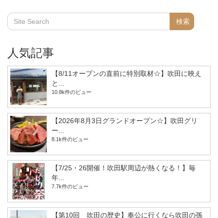
人気記事
【8/11オープンの直前に特別取材☆】吹田に映え
と...
10.8k件のビュー
【2026年8月3日グランドオープン☆】吹田グリ
ー...
8.1k件のビュー
【7/25・26開催！吹田駅周辺が熱くなる！】毎
年...
7.7k件のビュー
【第10回 吹田の歴史】奉公に行くなら吹田の孫