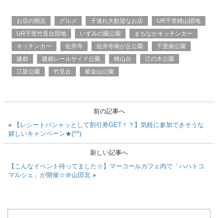
o
k
お店の開店
グルメ
子連れ大歓迎なお店
UR千里桃山団地
UR千里竹見台団地
いずみの園公園
まちなかキッチンカー
キッチンカー
佐井寺
佐井寺南が丘公園
千里南公園
建都
建都レールサイド公園
桃山台
江の木公園
江坂公園
竹見台
紫金山公園
前の記事へ
«
【レシートパシャッとして割引券GET！？】気軽に参加できそうな
嬉しいキャンペーン★(^^)
新しい記事へ
【こんなイベント待ってました☆】マーコールカフェ内で「ハハトコ
マルシェ」が開催☆＠山田北
»