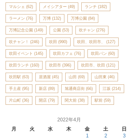
マルシェ
(62)
メイシアター
(49)
ランチ
(182)
ラーメン
(76)
万博
(132)
万博公園
(84)
万博記念公園
(149)
公園
(53)
吹チャン
(276)
吹チャン！
(246)
吹田
(990)
吹田、吹田市、
(127)
吹田イベント
(145)
吹田カフェ
(76)
吹田パン
(60)
吹田ランチ
(160)
吹田市
(396)
吹田市、吹田
(121)
吹田駅
(63)
居酒屋
(45)
山田
(69)
山田東
(46)
手土産
(95)
新店
(89)
旭通商店街
(66)
江坂
(214)
片山町
(36)
開店
(79)
関大前
(38)
駅前
(59)
2022年4月
月
火
水
木
金
土
日
1
2
3