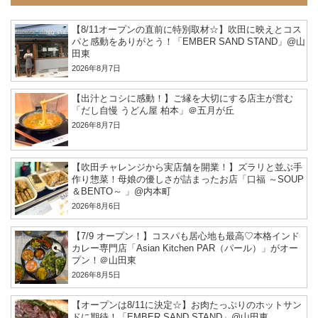
【8/11オープンの直前に特別取材☆】吹田に映えとコス
パと感動をありがとう！「EMBER SAND STAND」@山
田東
2026年8月7日
【出汁とコシに感動！】ご縁を大切にする店主が営む
「だし自慢 うどん屋 柏本」＠五月が丘
2026年8月7日
【吹田チャレンジから実店舗を開業！】ズラリと並ぶ手
作り惣菜！母娘の優しさが詰まったお店「口福 ～SOUP
＆BENTO～ 」@内本町
2026年8月6日
【7/9 オープン！】コスパも居心地も最高♡本格インド
カレー専門店「Asian Kitchen PAR（パール）」がオー
プン！＠山田東
2026年8月5日
【オープンは8/11に決定☆】お肉たっぷりのホットサン
ドに期待！「EMBER SAND STAND」@山田東