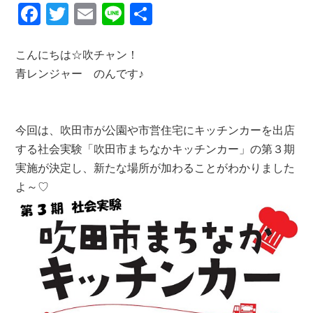
F
T
E
Li
共
a
wi
m
n
有
c
tt
ail
e
こんにちは☆吹チャン！
青レンジャー のんです♪
e
er
b
o
今回は、吹田市が公園や市営住宅にキッチンカーを出店
o
する社会実験「吹田市まちなかキッチンカー」の第３期
k
実施が決定し、新たな場所が加わることがわかりました
よ～♡