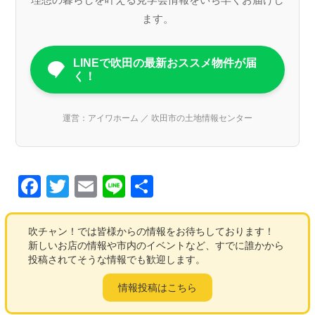
ます。
LINEで吹田の最新おススメ物件が届
く！
運営：アイワホーム ／ 吹田市の土地情報センター
F
T
E
Li
共
a
wi
m
n
有
c
tt
ail
e
吹チャン！では皆様からの情報をお待ちしております！
新しいお店の情報や市内のイベントなど、すでに誰かから
e
er
投稿されてそうな情報でも歓迎します。
b
情報投稿はこちら
o