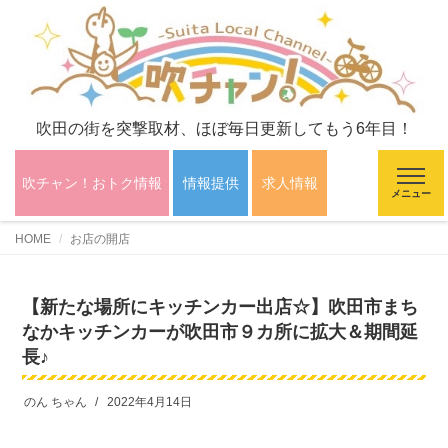
吹田の街を突撃取材、ほぼ毎日更新してもう6年目！
吹チャン！おトク情報
情報提供
求人情報
メニュー
HOME
お店の開店
【新たな場所にキッチンカー出店☆】吹田市まち
なかキッチンカーが吹田市９カ所に拡大＆期間延
長♪
のん ちゃん
2022年4月14日