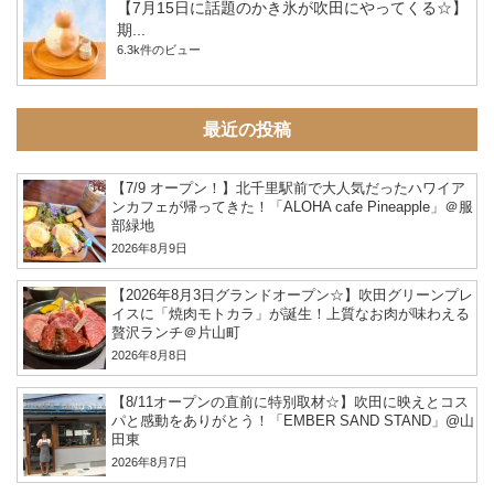
【7月15日に話題のかき氷が吹田にやってくる☆】
期...
6.3k件のビュー
最近の投稿
【7/9 オープン！】北千里駅前で大人気だったハワイア
ンカフェが帰ってきた！「ALOHA cafe Pineapple」＠服
部緑地
2026年8月9日
【2026年8月3日グランドオープン☆】吹田グリーンプレ
イスに「焼肉モトカラ」が誕生！上質なお肉が味わえる
贅沢ランチ＠片山町
2026年8月8日
【8/11オープンの直前に特別取材☆】吹田に映えとコス
パと感動をありがとう！「EMBER SAND STAND」@山
田東
2026年8月7日