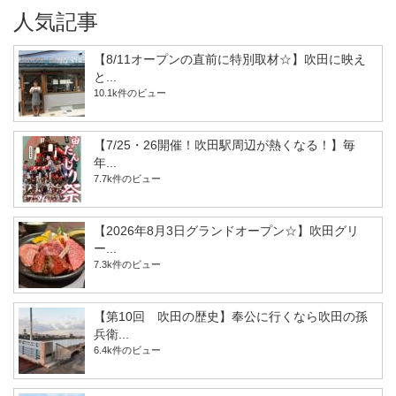
人気記事
【8/11オープンの直前に特別取材☆】吹田に映え
と...
10.1k件のビュー
【7/25・26開催！吹田駅周辺が熱くなる！】毎
年...
7.7k件のビュー
【2026年8月3日グランドオープン☆】吹田グリ
ー...
7.3k件のビュー
【第10回 吹田の歴史】奉公に行くなら吹田の孫
兵衛...
6.4k件のビュー