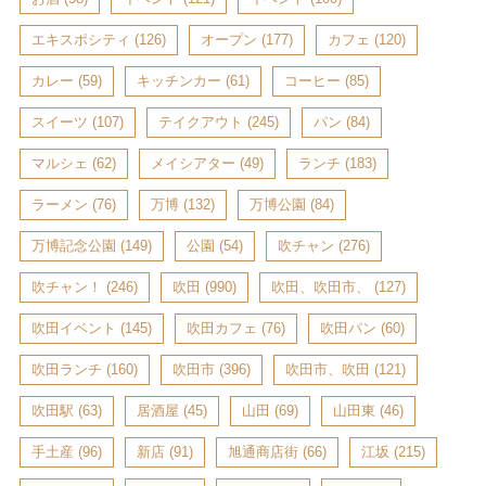
エキスポシティ
(126)
オープン
(177)
カフェ
(120)
カレー
(59)
キッチンカー
(61)
コーヒー
(85)
スイーツ
(107)
テイクアウト
(245)
パン
(84)
マルシェ
(62)
メイシアター
(49)
ランチ
(183)
ラーメン
(76)
万博
(132)
万博公園
(84)
万博記念公園
(149)
公園
(54)
吹チャン
(276)
吹チャン！
(246)
吹田
(990)
吹田、吹田市、
(127)
吹田イベント
(145)
吹田カフェ
(76)
吹田パン
(60)
吹田ランチ
(160)
吹田市
(396)
吹田市、吹田
(121)
吹田駅
(63)
居酒屋
(45)
山田
(69)
山田東
(46)
手土産
(96)
新店
(91)
旭通商店街
(66)
江坂
(215)