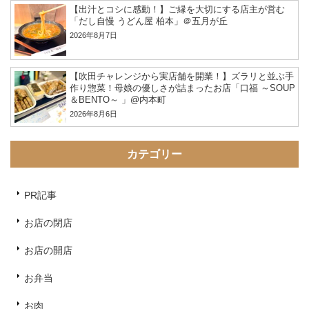
【出汁とコシに感動！】ご縁を大切にする店主が営む
「だし自慢 うどん屋 柏本」＠五月が丘
2026年8月7日
【吹田チャレンジから実店舗を開業！】ズラリと並ぶ手
作り惣菜！母娘の優しさが詰まったお店「口福 ～SOUP
＆BENTO～ 」@内本町
2026年8月6日
カテゴリー
PR記事
お店の閉店
お店の開店
お弁当
お肉