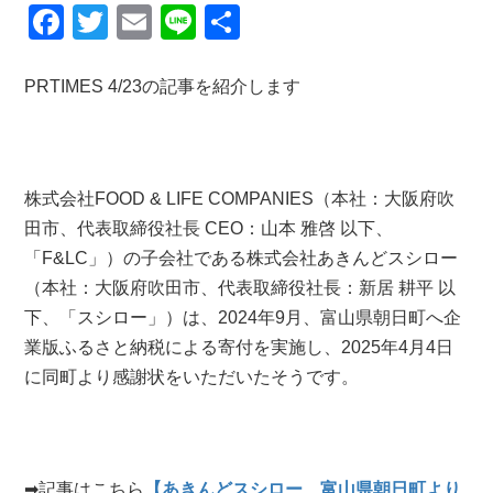
F
T
E
Li
共
a
wi
m
n
有
c
tt
ail
e
PRTIMES 4/23の記事を紹介します
e
er
b
o
株式会社FOOD & LIFE COMPANIES（本社：大阪府吹
o
田市、代表取締役社長 CEO：山本 雅啓 以下、
「F&LC」）の子会社である株式会社あきんどスシロー
k
（本社：大阪府吹田市、代表取締役社長：新居 耕平 以
下、「スシロー」）は、2024年9月、富山県朝日町へ企
業版ふるさと納税による寄付を実施し、2025年4月4日
に同町より感謝状をいただいたそうです。
➡︎記事はこちら
【あきんどスシロー、富山県朝日町より