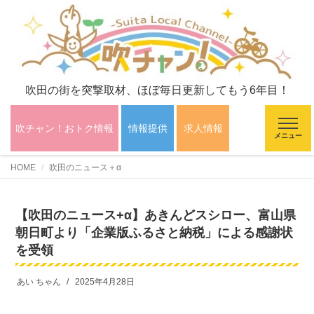
吹田の街を突撃取材、ほぼ毎日更新してもう6年目！
吹チャン！おトク情報
情報提供
求人情報
メニュー
HOME
吹田のニュース＋α
【吹田のニュース+α】あきんどスシロー、富山県
朝日町より「企業版ふるさと納税」による感謝状
を受領
あい ちゃん
2025年4月28日