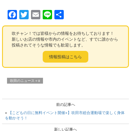
F
T
E
Li
共
a
wi
m
n
有
c
tt
ail
e
吹チャン！では皆様からの情報をお待ちしております！
新しいお店の情報や市内のイベントなど、すでに誰かから
e
er
投稿されてそうな情報でも歓迎します。
b
情報投稿はこちら
o
o
k
吹田のニュース＋α
前の記事へ
«
【こどもの日に無料イベント開催⭐︎】吹田市総合運動場で楽しく身体
を動かそう！
新しい記事へ