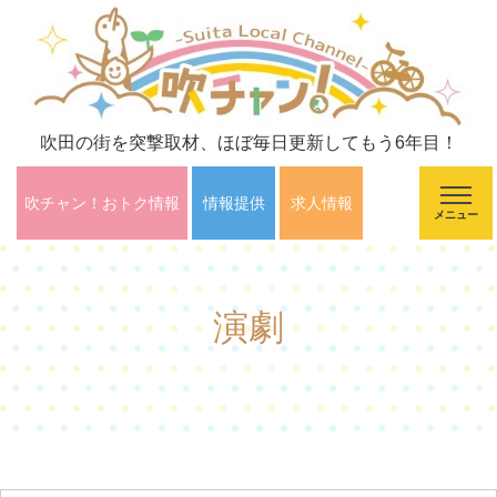
吹田の街を突撃取材、ほぼ毎日更新してもう6年目！
吹チャン！おトク情報
情報提供
求人情報
メニュー
演劇