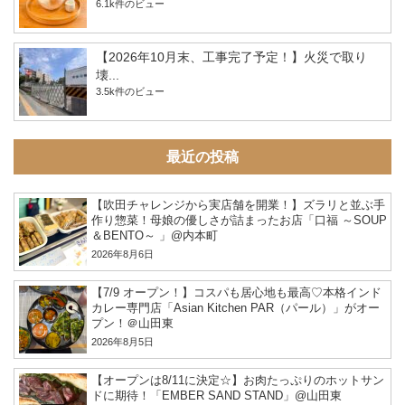
6.1k件のビュー
【2026年10月末、工事完了予定！】火災で取り
壊...
3.5k件のビュー
最近の投稿
【吹田チャレンジから実店舗を開業！】ズラリと並ぶ手
作り惣菜！母娘の優しさが詰まったお店「口福 ～SOUP
＆BENTO～ 」@内本町
2026年8月6日
【7/9 オープン！】コスパも居心地も最高♡本格インド
カレー専門店「Asian Kitchen PAR（パール）」がオー
プン！＠山田東
2026年8月5日
【オープンは8/11に決定☆】お肉たっぷりのホットサン
ドに期待！「EMBER SAND STAND」@山田東