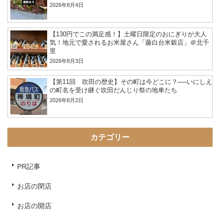
2026年8月4日
【130円でこの満足感！】土曜日限定のおにぎりが大人
気！地元で愛されるお米屋さん「藤白台米穀店」＠北千
里
2026年8月3日
【第11回 吹田の歴史】その町は今どこに？──いにしえ
の町名を受け継ぐ吹田だんじり祭の地車たち
2026年8月2日
カテゴリー
PR記事
お店の閉店
お店の開店