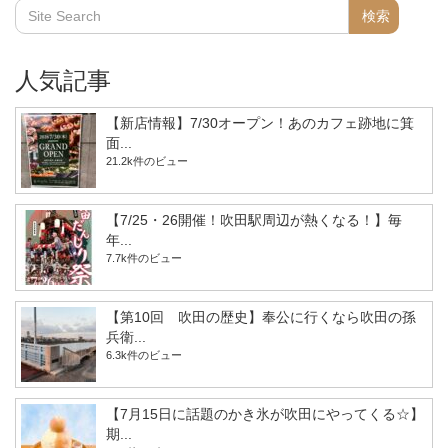
人気記事
【新店情報】7/30オープン！あのカフェ跡地に箕
面...
21.2k件のビュー
【7/25・26開催！吹田駅周辺が熱くなる！】毎
年...
7.7k件のビュー
【第10回 吹田の歴史】奉公に行くなら吹田の孫
兵衛...
6.3k件のビュー
【7月15日に話題のかき氷が吹田にやってくる☆】
期...