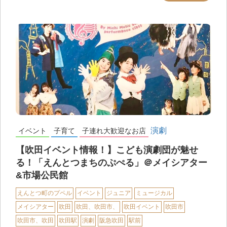
演劇
イベント
子育て
子連れ大歓迎なお店
【吹田イベント情報！】こども演劇団が魅せ
る！「えんとつまちのぷぺる」＠メイシアター
&市場公民館
えんとつ町のプペル
イベント
ジュニア
ミュージカル
メイシアター
吹田
吹田、吹田市、
吹田イベント
吹田市
吹田市、吹田
吹田駅
演劇
阪急吹田
駅前