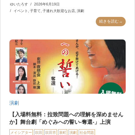
ゆいたろす
2026年6月19日
イベント
,
子育て
,
子連れ大歓迎なお店
,
演劇
続きを読む→
演劇
【入場料無料：拉致問題への理解を深めません
か】舞台劇「めぐみへの誓い-奪還-」上演
メイシアター
吹田
吹田市
泉町
演劇
社会問題