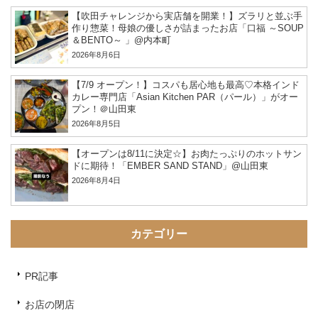
【吹田チャレンジから実店舗を開業！】ズラリと並ぶ手
作り惣菜！母娘の優しさが詰まったお店「口福 ～SOUP
＆BENTO～ 」@内本町
2026年8月6日
【7/9 オープン！】コスパも居心地も最高♡本格インド
カレー専門店「Asian Kitchen PAR（パール）」がオー
プン！＠山田東
2026年8月5日
【オープンは8/11に決定☆】お肉たっぷりのホットサン
ドに期待！「EMBER SAND STAND」@山田東
2026年8月4日
カテゴリー
PR記事
お店の閉店