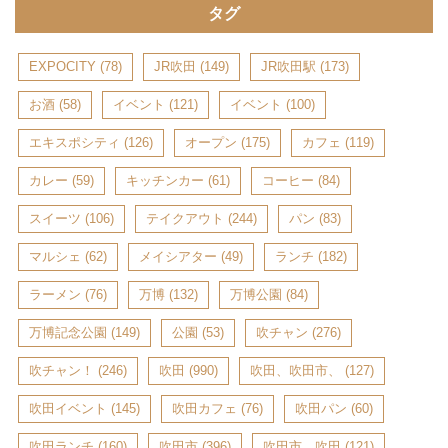
タグ
EXPOCITY
(78)
JR吹田
(149)
JR吹田駅
(173)
お酒
(58)
イベント
(121)
イベント
(100)
エキスポシティ
(126)
オープン
(175)
カフェ
(119)
カレー
(59)
キッチンカー
(61)
コーヒー
(84)
スイーツ
(106)
テイクアウト
(244)
パン
(83)
マルシェ
(62)
メイシアター
(49)
ランチ
(182)
ラーメン
(76)
万博
(132)
万博公園
(84)
万博記念公園
(149)
公園
(53)
吹チャン
(276)
吹チャン！
(246)
吹田
(990)
吹田、吹田市、
(127)
吹田イベント
(145)
吹田カフェ
(76)
吹田パン
(60)
吹田ランチ
(160)
吹田市
(396)
吹田市、吹田
(121)