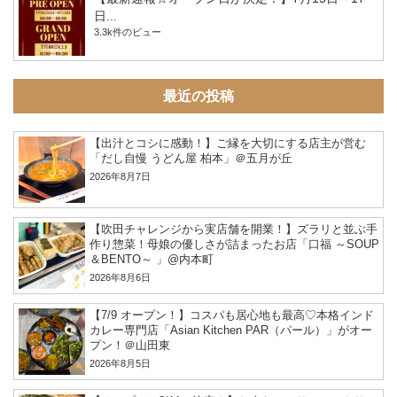
日...
3.3k件のビュー
最近の投稿
【出汁とコシに感動！】ご縁を大切にする店主が営む
「だし自慢 うどん屋 柏本」＠五月が丘
2026年8月7日
【吹田チャレンジから実店舗を開業！】ズラリと並ぶ手
作り惣菜！母娘の優しさが詰まったお店「口福 ～SOUP
＆BENTO～ 」@内本町
2026年8月6日
【7/9 オープン！】コスパも居心地も最高♡本格インド
カレー専門店「Asian Kitchen PAR（パール）」がオー
プン！＠山田東
2026年8月5日