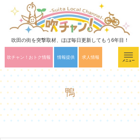
吹田の街を突撃取材、ほぼ毎日更新してもう6年目！
吹チャン！おトク情報
情報提供
求人情報
メニュー
鴨