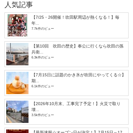
人気記事
【7/25・26開催！吹田駅周辺が熱くなる！】毎
年...
7.7k件のビュー
【第10回 吹田の歴史】奉公に行くなら吹田の孫
兵衛...
6.3k件のビュー
【7月15日に話題のかき氷が吹田にやってくる☆】
期...
6.1k件のビュー
【2026年10月末、工事完了予定！】火災で取り
壊...
3.5k件のビュー
【最新速報☆オープン日が決定！】7月15日～17