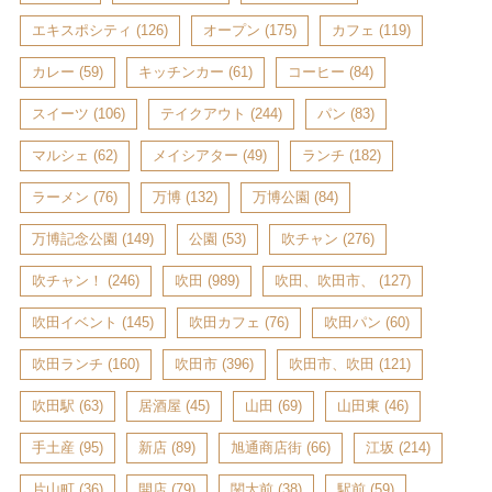
エキスポシティ
(126)
オープン
(175)
カフェ
(119)
カレー
(59)
キッチンカー
(61)
コーヒー
(84)
スイーツ
(106)
テイクアウト
(244)
パン
(83)
マルシェ
(62)
メイシアター
(49)
ランチ
(182)
ラーメン
(76)
万博
(132)
万博公園
(84)
万博記念公園
(149)
公園
(53)
吹チャン
(276)
吹チャン！
(246)
吹田
(989)
吹田、吹田市、
(127)
吹田イベント
(145)
吹田カフェ
(76)
吹田パン
(60)
吹田ランチ
(160)
吹田市
(396)
吹田市、吹田
(121)
吹田駅
(63)
居酒屋
(45)
山田
(69)
山田東
(46)
手土産
(95)
新店
(89)
旭通商店街
(66)
江坂
(214)
片山町
(36)
開店
(79)
関大前
(38)
駅前
(59)