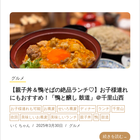
グルメ
【親子丼＆鴨そばの絶品ランチ♡】お子様連れ
にもおすすめ！「鴨と醸し 鼓道」＠千里山西
お子様連れも可能
お蕎麦
せいろ蕎麦
ディナー
ランチ
千里山
吹田
美味しいお蕎麦
美味しいランチ
親子丼
鴨
鼓道
いく ちゃん
2025年3月30日
グルメ
続きを読む→