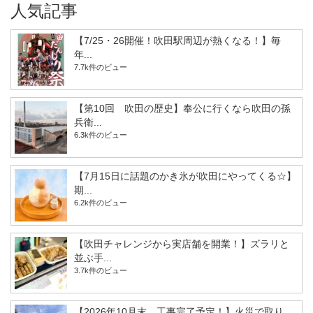
人気記事
【7/25・26開催！吹田駅周辺が熱くなる！】毎
年...
7.7k件のビュー
【第10回 吹田の歴史】奉公に行くなら吹田の孫
兵衛...
6.3k件のビュー
【7月15日に話題のかき氷が吹田にやってくる☆】
期...
6.2k件のビュー
【吹田チャレンジから実店舗を開業！】ズラリと
並ぶ手...
3.7k件のビュー
【2026年10月末、工事完了予定！】火災で取り