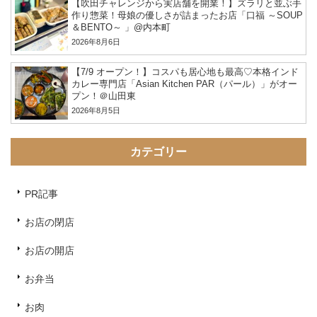
【吹田チャレンジから実店舗を開業！】ズラリと並ぶ手
作り惣菜！母娘の優しさが詰まったお店「口福 ～SOUP
＆BENTO～ 」@内本町
2026年8月6日
【7/9 オープン！】コスパも居心地も最高♡本格インド
カレー専門店「Asian Kitchen PAR（パール）」がオー
プン！＠山田東
2026年8月5日
カテゴリー
PR記事
お店の閉店
お店の開店
お弁当
お肉