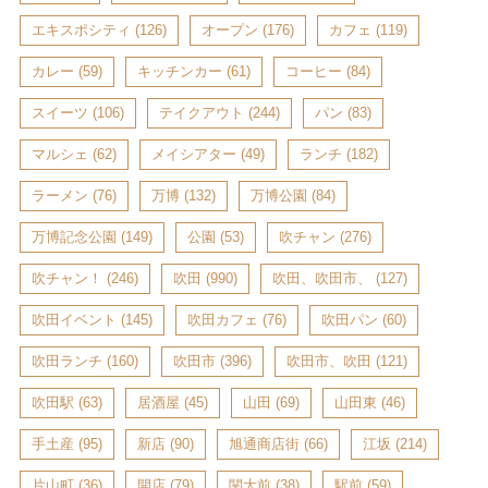
エキスポシティ
(126)
オープン
(176)
カフェ
(119)
カレー
(59)
キッチンカー
(61)
コーヒー
(84)
スイーツ
(106)
テイクアウト
(244)
パン
(83)
マルシェ
(62)
メイシアター
(49)
ランチ
(182)
ラーメン
(76)
万博
(132)
万博公園
(84)
万博記念公園
(149)
公園
(53)
吹チャン
(276)
吹チャン！
(246)
吹田
(990)
吹田、吹田市、
(127)
吹田イベント
(145)
吹田カフェ
(76)
吹田パン
(60)
吹田ランチ
(160)
吹田市
(396)
吹田市、吹田
(121)
吹田駅
(63)
居酒屋
(45)
山田
(69)
山田東
(46)
手土産
(95)
新店
(90)
旭通商店街
(66)
江坂
(214)
片山町
(36)
開店
(79)
関大前
(38)
駅前
(59)