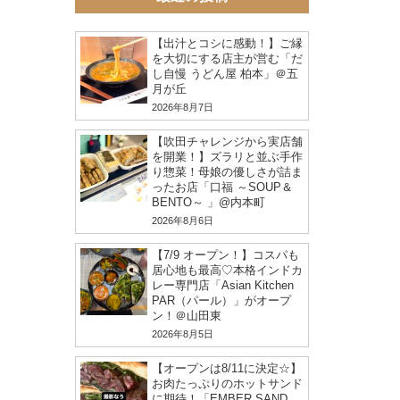
【出汁とコシに感動！】ご縁
を大切にする店主が営む「だ
し自慢 うどん屋 柏本」＠五
月が丘
2026年8月7日
【吹田チャレンジから実店舗
を開業！】ズラリと並ぶ手作
り惣菜！母娘の優しさが詰ま
ったお店「口福 ～SOUP＆
BENTO～ 」@内本町
2026年8月6日
【7/9 オープン！】コスパも
居心地も最高♡本格インドカ
レー専門店「Asian Kitchen
PAR（パール）」がオープ
ン！＠山田東
2026年8月5日
【オープンは8/11に決定☆】
お肉たっぷりのホットサンド
に期待！「EMBER SAND