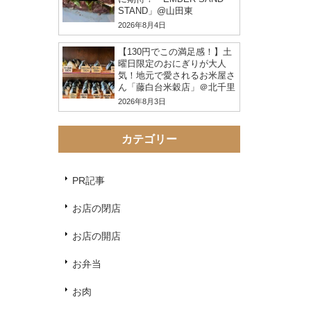
STAND」@山田東
2026年8月4日
【130円でこの満足感！】土
曜日限定のおにぎりが大人
気！地元で愛されるお米屋さ
ん「藤白台米穀店」＠北千里
2026年8月3日
カテゴリー
PR記事
お店の閉店
お店の開店
お弁当
お肉