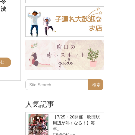
が令
切渋
読む→
人気記事
【7/25・26開催！吹田駅
周辺が熱くなる！】毎
年...
7.7k件のビュー