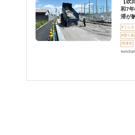
【吹
和7
滞が
#うらさ
#渡り初
摂津市
koncha