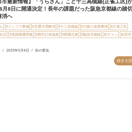
田市最新情報】「うらさん」こと十三高槻線(正雀工区)
年6月8日に開通決定！長年の課題だった阪急京都線の踏
解消へ
ん
#インフラ整備
#交通渋滞解消
#十三高槻線
#大阪の道路事情
#正雀工区
め式
#道路開通情報
#都市計画道路
#開通式典
#阪急京都線
吹チャン
吹田市
n
2025年5月4日
街の変化
続きを