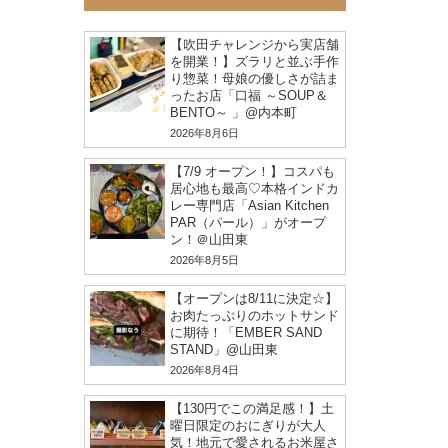
【吹田チャレンジから実店舗
を開業！】ズラリと並ぶ手作
り惣菜！母娘の優しさが詰ま
ったお店「口福 ～SOUP＆
BENTO～ 」@内本町
2026年8月6日
【7/9 オープン！】コスパも
居心地も最高♡本格インドカ
レー専門店「Asian Kitchen
PAR（パール）」がオープ
ン！＠山田東
2026年8月5日
【オープンは8/11に決定☆】
お肉たっぷりのホットサンド
に期待！「EMBER SAND
STAND」@山田東
2026年8月4日
【130円でこの満足感！】土
曜日限定のおにぎりが大人
気！地元で愛されるお米屋さ