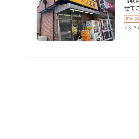
【吹
せて
JR岸辺
いく ち