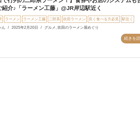
田で行列の二郎系ラーメン！】食券やお店のシステムも
ご紹介♪「ラーメン工藤」@JR岸辺駅近く
駅
ラーメン
ラーメン工藤
二郎系
吹田ラーメン
良く食べる方必見
駅近く
ゃん
2025年2月20日
グルメ
,
吹田のラーメン屋めぐり
続きを