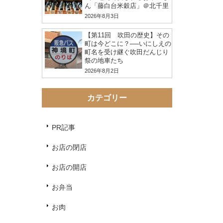
ん「藤白台米穀店」＠北千里
2026年8月3日
【第11回 吹田の歴史】その
町は今どこに？──いにしえの
町名を受け継ぐ吹田だんじり
祭の地車たち
2026年8月2日
カテゴリー
PR記事
お店の閉店
お店の開店
お弁当
お肉