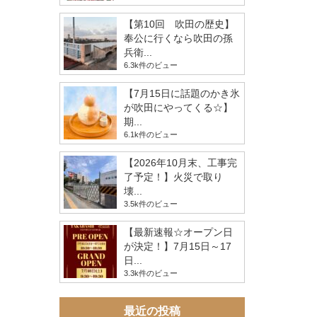
【第10回 吹田の歴史】
奉公に行くなら吹田の孫
兵衛...
6.3k件のビュー
【7月15日に話題のかき氷
が吹田にやってくる☆】
期...
6.1k件のビュー
【2026年10月末、工事完
了予定！】火災で取り
壊...
3.5k件のビュー
【最新速報☆オープン日
が決定！】7月15日～17
日...
3.3k件のビュー
最近の投稿