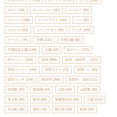
エキスポシティ
(126)
オープン
(175)
カフェ
(119)
カレー
(59)
キッチンカー
(61)
コーヒー
(84)
スイーツ
(106)
テイクアウト
(244)
パン
(83)
マルシェ
(62)
メイシアター
(49)
ランチ
(182)
ラーメン
(76)
万博
(132)
万博公園
(84)
万博記念公園
(149)
公園
(53)
吹チャン
(276)
吹チャン！
(246)
吹田
(989)
吹田、吹田市、
(127)
吹田イベント
(145)
吹田カフェ
(76)
吹田パン
(60)
吹田ランチ
(159)
吹田市
(396)
吹田市、吹田
(121)
吹田駅
(63)
居酒屋
(44)
山田
(69)
山田東
(46)
手土産
(95)
新店
(89)
旭通商店街
(66)
江坂
(214)
片山町
(36)
開店
(79)
関大前
(38)
駅前
(59)