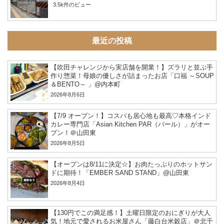
3.5k件のビュー
最近の投稿
【吹田チャレンジから実店舗を開業！】ズラリと並ぶ手
作り惣菜！母娘の優しさが詰まったお店「口福 ～SOUP
＆BENTO～ 」@内本町
2026年8月6日
【7/9 オープン！】コスパも居心地も最高♡本格インド
カレー専門店「Asian Kitchen PAR（パール）」がオー
プン！＠山田東
2026年8月5日
【オープンは8/11に決定☆】お肉たっぷりのホットサン
ドに期待！「EMBER SAND STAND」@山田東
2026年8月4日
【130円でこの満足感！】土曜日限定のおにぎりが大人
気！地元で愛されるお米屋さん「藤白台米穀店」＠北千