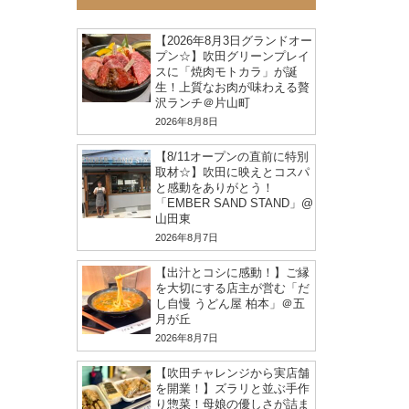
【2026年8月3日グランドオー
プン☆】吹田グリーンプレイ
スに「焼肉モトカラ」が誕
生！上質なお肉が味わえる贅
沢ランチ＠片山町
2026年8月8日
【8/11オープンの直前に特別
取材☆】吹田に映えとコスパ
と感動をありがとう！
「EMBER SAND STAND」@
山田東
2026年8月7日
【出汁とコシに感動！】ご縁
を大切にする店主が営む「だ
し自慢 うどん屋 柏本」＠五
月が丘
2026年8月7日
【吹田チャレンジから実店舗
を開業！】ズラリと並ぶ手作
り惣菜！母娘の優しさが詰ま