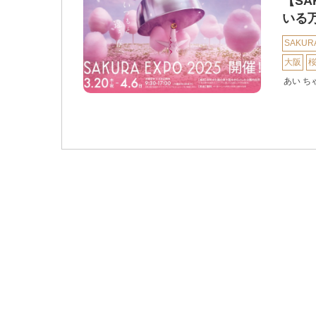
【SA
いる
SAKUR
大阪
あい ち