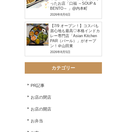
ったお店「口福 ～SOUP＆
BENTO～ 」@内本町
2026年8月6日
【7/9 オープン！】コスパも
居心地も最高♡本格インドカ
レー専門店「Asian Kitchen
PAR（パール）」がオープ
ン！＠山田東
2026年8月5日
カテゴリー
PR記事
お店の閉店
お店の開店
お弁当