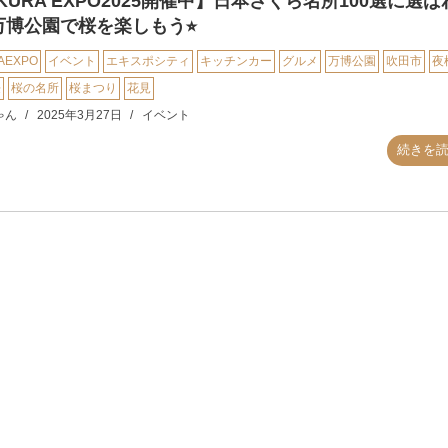
KURA EXPO2025開催中】日本さくら名所100選に選ば
万博公園で桜を楽しもう⭐︎
AEXPO
イベント
エキスポシティ
キッチンカー
グルメ
万博公園
吹田市
夜
桜
桜の名所
桜まつり
花見
ゃん
2025年3月27日
イベント
続きを