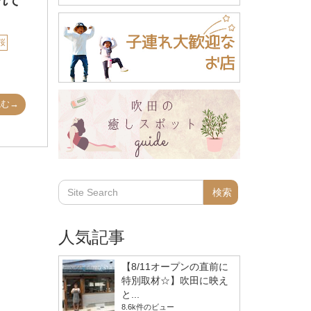
れて
桜
読む→
人気記事
【8/11オープンの直前に
特別取材☆】吹田に映え
と...
8.6k件のビュー