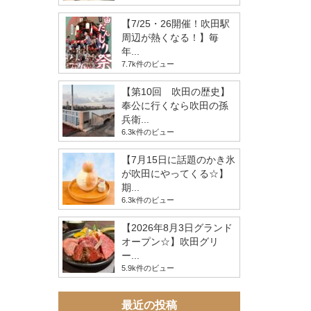
【7/25・26開催！吹田駅
周辺が熱くなる！】毎
年...
7.7k件のビュー
【第10回 吹田の歴史】
奉公に行くなら吹田の孫
兵衛...
6.3k件のビュー
【7月15日に話題のかき氷
が吹田にやってくる☆】
期...
6.3k件のビュー
【2026年8月3日グランド
オープン☆】吹田グリ
ー...
5.9k件のビュー
最近の投稿