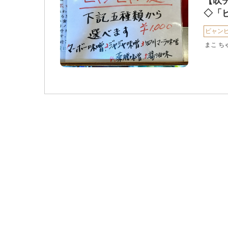
【吹
◇「
ビャン
まこ ち