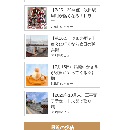
【7/25・26開催！吹田駅
周辺が熱くなる！】毎
年...
7.7k件のビュー
【第10回 吹田の歴史】
奉公に行くなら吹田の孫
兵衛...
6.3k件のビュー
【7月15日に話題のかき氷
が吹田にやってくる☆】
期...
6.1k件のビュー
【2026年10月末、工事完
了予定！】火災で取り
壊...
3.5k件のビュー
最近の投稿