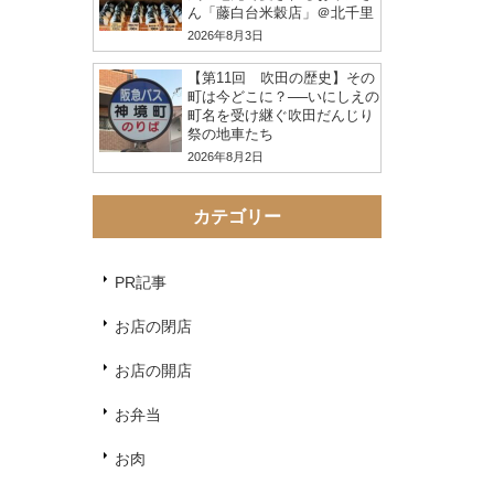
ん「藤白台米穀店」＠北千里
2026年8月3日
【第11回 吹田の歴史】その
町は今どこに？──いにしえの
町名を受け継ぐ吹田だんじり
祭の地車たち
2026年8月2日
カテゴリー
PR記事
お店の閉店
お店の開店
お弁当
お肉