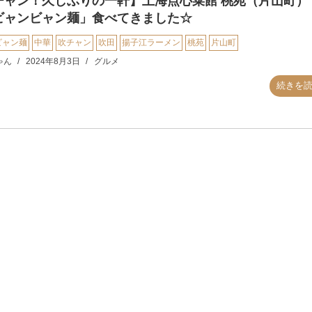
チャン！久しぶりの一軒】上海点心菜館 桃苑（片山町）
ビャンビャン麺」食べてきました☆
ビャン麺
中華
吹チャン
吹田
揚子江ラーメン
桃苑
片山町
ゃん
2024年8月3日
グルメ
続きを