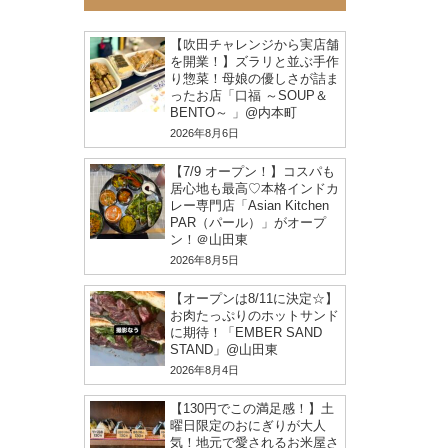
【吹田チャレンジから実店舗
を開業！】ズラリと並ぶ手作
り惣菜！母娘の優しさが詰ま
ったお店「口福 ～SOUP＆
BENTO～ 」@内本町
2026年8月6日
【7/9 オープン！】コスパも
居心地も最高♡本格インドカ
レー専門店「Asian Kitchen
PAR（パール）」がオープ
ン！＠山田東
2026年8月5日
【オープンは8/11に決定☆】
お肉たっぷりのホットサンド
に期待！「EMBER SAND
STAND」@山田東
2026年8月4日
【130円でこの満足感！】土
曜日限定のおにぎりが大人
気！地元で愛されるお米屋さ