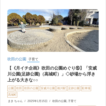
吹田の公園
子育て
【《月イチ企画》吹田の公園めぐり⑮】「安威
川公園(足跡公園)（高城町）」◇砂場から浮き
上がる大きな○○
公園
吹田
吹田の公園
安威川公園
相川駅
足跡公園
駐車場
高城町
まき ちゃん
2025年1月15日
吹田の公園
,
子育て