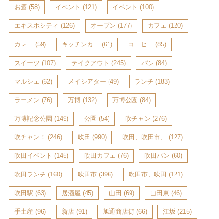
お酒
(58)
イベント
(121)
イベント
(100)
エキスポシティ
(126)
オープン
(177)
カフェ
(120)
カレー
(59)
キッチンカー
(61)
コーヒー
(85)
スイーツ
(107)
テイクアウト
(245)
パン
(84)
マルシェ
(62)
メイシアター
(49)
ランチ
(183)
ラーメン
(76)
万博
(132)
万博公園
(84)
万博記念公園
(149)
公園
(54)
吹チャン
(276)
吹チャン！
(246)
吹田
(990)
吹田、吹田市、
(127)
吹田イベント
(145)
吹田カフェ
(76)
吹田パン
(60)
吹田ランチ
(160)
吹田市
(396)
吹田市、吹田
(121)
吹田駅
(63)
居酒屋
(45)
山田
(69)
山田東
(46)
手土産
(96)
新店
(91)
旭通商店街
(66)
江坂
(215)