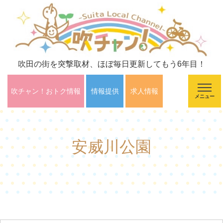
吹田の街を突撃取材、ほぼ毎日更新してもう6年目！
吹チャン！おトク情報
情報提供
求人情報
メニュー
安威川公園