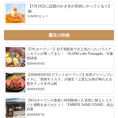
【7月15日に話題のかき氷が吹田にやってくる☆】
期...
6.3k件のビュー
最近の投稿
【7/9 オープン！】北千里駅前で大人気だったハワイア
ンカフェが帰ってきた！「ALOHA cafe Pineapple」＠服
部緑地
2026年8月9日
【2026年8月3日グランドオープン☆】吹田グリーンプレ
イスに「焼肉モトカラ」が誕生！上質なお肉が味わえる
贅沢ランチ＠片山町
2026年8月8日
【8/11オープンの直前に特別取材☆】吹田に映えとコス
パと感動をありがとう！「EMBER SAND STAND」@山
田東
2026年8月7日