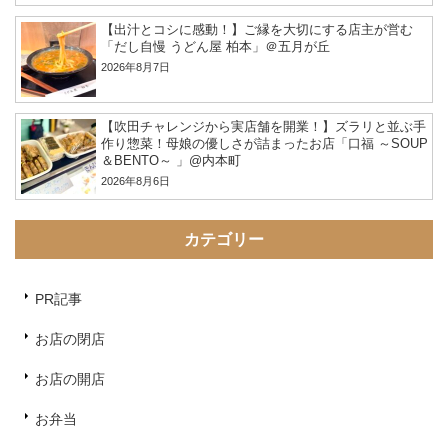
【出汁とコシに感動！】ご縁を大切にする店主が営む
「だし自慢 うどん屋 柏本」＠五月が丘
2026年8月7日
【吹田チャレンジから実店舗を開業！】ズラリと並ぶ手
作り惣菜！母娘の優しさが詰まったお店「口福 ～SOUP
＆BENTO～ 」@内本町
2026年8月6日
カテゴリー
PR記事
お店の閉店
お店の開店
お弁当