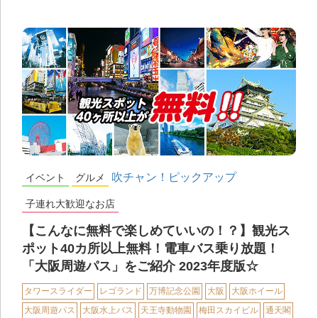
吹チャン！ピックアップ
イベント
グルメ
子連れ大歓迎なお店
【こんなに無料で楽しめていいの！？】観光ス
ポット40カ所以上無料！電車バス乗り放題！
「大阪周遊パス」をご紹介 2023年度版☆
タワースライダー
レゴランド
万博記念公園
大阪
大阪ホイール
大阪周遊パス
大阪水上バス
天王寺動物園
梅田スカイビル
通天閣