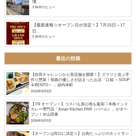
壊...
3.5k件のビュー
【最新速報☆オープン日が決定！】7月15日～17
日...
3.3k件のビュー
最近の投稿
【吹田チャレンジから実店舗を開業！】ズラリと並ぶ手
作り惣菜！母娘の優しさが詰まったお店「口福 ～SOUP
＆BENTO～ 」@内本町
2026年8月6日
【7/9 オープン！】コスパも居心地も最高♡本格インド
カレー専門店「Asian Kitchen PAR（パール）」がオー
プン！＠山田東
2026年8月5日
【オープンは8/11に決定☆】お肉たっぷりのホットサン