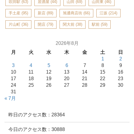
吹田駅
(63)
居酒屋
(44)
山田
(69)
山田東
(46)
手土産
(95)
新店
(89)
旭通商店街
(66)
江坂
(214)
片山町
(36)
開店
(79)
関大前
(38)
駅前
(59)
2026年8月
月
火
水
木
金
土
日
1
2
3
4
5
6
7
8
9
10
11
12
13
14
15
16
17
18
19
20
21
22
23
24
25
26
27
28
29
30
31
« 7月
昨日のアクセス数：28364
今日のアクセス数：30888