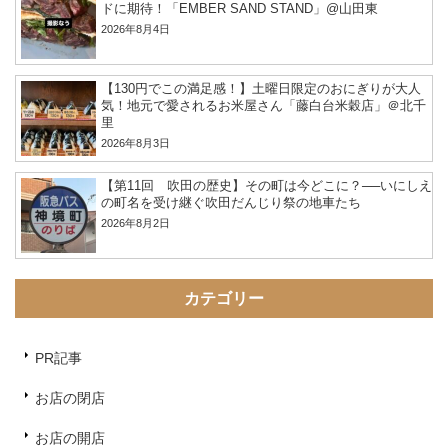
ドに期待！「EMBER SAND STAND」@山田東
2026年8月4日
【130円でこの満足感！】土曜日限定のおにぎりが大人
気！地元で愛されるお米屋さん「藤白台米穀店」＠北千
里
2026年8月3日
【第11回 吹田の歴史】その町は今どこに？──いにしえ
の町名を受け継ぐ吹田だんじり祭の地車たち
2026年8月2日
カテゴリー
PR記事
お店の閉店
お店の開店