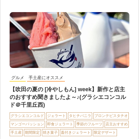
グルメ
手土産にオススメ
【吹田の夏の [冷やしもん] week】新作と店主
のおすすめ聞きましたよ～♪(グラシエコンコル
ド＠千里丘西)
グラシエコンコルド
ジェラート
タヒチバニラ
ブロンテピスタチオ
マンゴーパッション
即食ジェラート
季節のフルーツ
店主おすすめ
手土産
期間限定
焼き菓子
蓋付きジェラート
限定デザート