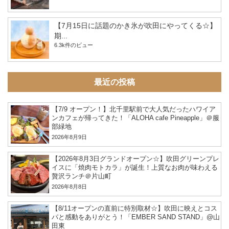
【7月15日に話題のかき氷が吹田にやってくる☆】
期...
6.3k件のビュー
最近の投稿
【7/9 オープン！】北千里駅前で大人気だったハワイア
ンカフェが帰ってきた！「ALOHA cafe Pineapple」＠服
部緑地
2026年8月9日
【2026年8月3日グランドオープン☆】吹田グリーンプレ
イスに「焼肉モトカラ」が誕生！上質なお肉が味わえる
贅沢ランチ＠片山町
2026年8月8日
【8/11オープンの直前に特別取材☆】吹田に映えとコス
パと感動をありがとう！「EMBER SAND STAND」@山
田東