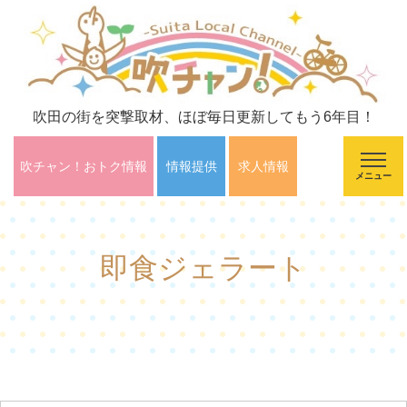
吹田の街を突撃取材、ほぼ毎日更新してもう6年目！
吹チャン！おトク情報
情報提供
求人情報
メニュー
即食ジェラート