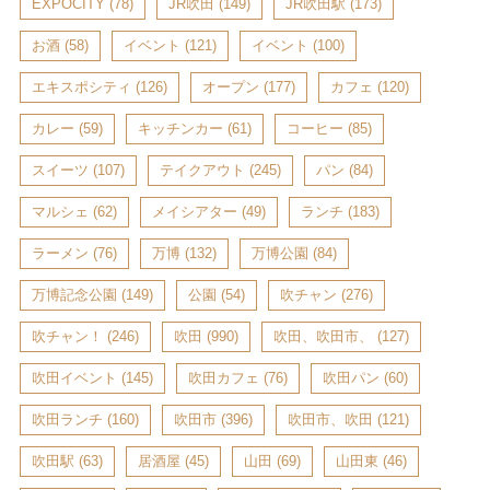
EXPOCITY
(78)
JR吹田
(149)
JR吹田駅
(173)
お酒
(58)
イベント
(121)
イベント
(100)
エキスポシティ
(126)
オープン
(177)
カフェ
(120)
カレー
(59)
キッチンカー
(61)
コーヒー
(85)
スイーツ
(107)
テイクアウト
(245)
パン
(84)
マルシェ
(62)
メイシアター
(49)
ランチ
(183)
ラーメン
(76)
万博
(132)
万博公園
(84)
万博記念公園
(149)
公園
(54)
吹チャン
(276)
吹チャン！
(246)
吹田
(990)
吹田、吹田市、
(127)
吹田イベント
(145)
吹田カフェ
(76)
吹田パン
(60)
吹田ランチ
(160)
吹田市
(396)
吹田市、吹田
(121)
吹田駅
(63)
居酒屋
(45)
山田
(69)
山田東
(46)