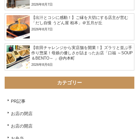
2026年8月7日
【出汁とコシに感動！】ご縁を大切にする店主が営む
「だし自慢 うどん屋 柏本」＠五月が丘
2026年8月7日
【吹田チャレンジから実店舗を開業！】ズラリと並ぶ手
作り惣菜！母娘の優しさが詰まったお店「口福 ～SOUP
＆BENTO～ 」@内本町
2026年8月6日
カテゴリー
PR記事
お店の閉店
お店の開店
お弁当