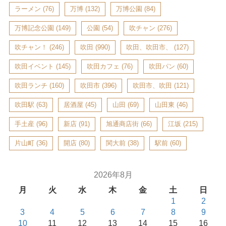
ラーメン
(76)
万博
(132)
万博公園
(84)
万博記念公園
(149)
公園
(54)
吹チャン
(276)
吹チャン！
(246)
吹田
(990)
吹田、吹田市、
(127)
吹田イベント
(145)
吹田カフェ
(76)
吹田パン
(60)
吹田ランチ
(160)
吹田市
(396)
吹田市、吹田
(121)
吹田駅
(63)
居酒屋
(45)
山田
(69)
山田東
(46)
手土産
(96)
新店
(91)
旭通商店街
(66)
江坂
(215)
片山町
(36)
開店
(80)
関大前
(38)
駅前
(60)
2026年8月
月
火
水
木
金
土
日
1
2
3
4
5
6
7
8
9
10
11
12
13
14
15
16