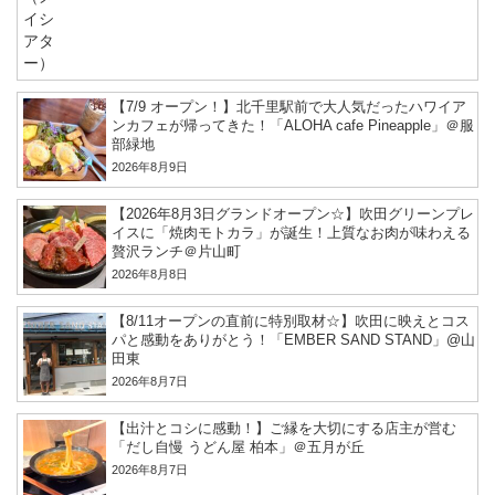
【7/9 オープン！】北千里駅前で大人気だったハワイア
ンカフェが帰ってきた！「ALOHA cafe Pineapple」＠服
部緑地
2026年8月9日
【2026年8月3日グランドオープン☆】吹田グリーンプレ
イスに「焼肉モトカラ」が誕生！上質なお肉が味わえる
贅沢ランチ＠片山町
2026年8月8日
【8/11オープンの直前に特別取材☆】吹田に映えとコス
パと感動をありがとう！「EMBER SAND STAND」@山
田東
2026年8月7日
【出汁とコシに感動！】ご縁を大切にする店主が営む
「だし自慢 うどん屋 柏本」＠五月が丘
2026年8月7日