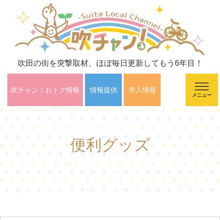
吹田の街を突撃取材、ほぼ毎日更新してもう6年目！
吹チャン！おトク情報
情報提供
求人情報
メニュー
便利グッズ