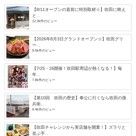
【8/11オープンの直前に特別取材☆】吹田に映え
と...
12.3k件のビュー
【2026年8月3日グランドオープン☆】吹田グリ
ー...
9.5k件のビュー
【7/25・26開催！吹田駅周辺が熱くなる！】毎
年...
7.8k件のビュー
【第10回 吹田の歴史】奉公に行くなら吹田の孫
兵衛...
6.4k件のビュー
【吹田チャレンジから実店舗を開業！】ズラリと
並ぶ手...