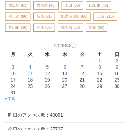
吹田駅
(63)
居酒屋
(45)
山田
(69)
山田東
(46)
手土産
(96)
新店
(91)
旭通商店街
(66)
江坂
(215)
片山町
(36)
開店
(80)
関大前
(38)
駅前
(60)
2026年8月
月
火
水
木
金
土
日
1
2
3
4
5
6
7
8
9
10
11
12
13
14
15
16
17
18
19
20
21
22
23
24
25
26
27
28
29
30
31
« 7月
昨日のアクセス数：40091
今日のアクセス数：27727