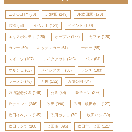
EXPOCITY
(78)
JR吹田
(149)
JR吹田駅
(173)
お酒
(58)
イベント
(121)
イベント
(100)
エキスポシティ
(126)
オープン
(177)
カフェ
(120)
カレー
(59)
キッチンカー
(61)
コーヒー
(85)
スイーツ
(107)
テイクアウト
(245)
パン
(84)
マルシェ
(62)
メイシアター
(50)
ランチ
(183)
ラーメン
(76)
万博
(132)
万博公園
(84)
万博記念公園
(149)
公園
(54)
吹チャン
(276)
吹チャン！
(246)
吹田
(990)
吹田、吹田市、
(127)
吹田イベント
(145)
吹田カフェ
(76)
吹田パン
(60)
吹田ランチ
(160)
吹田市
(396)
吹田市、吹田
(121)