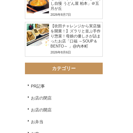
し自慢 うどん屋 柏本」＠五
月が丘
2026年8月7日
【吹田チャレンジから実店舗
を開業！】ズラリと並ぶ手作
り惣菜！母娘の優しさが詰ま
ったお店「口福 ～SOUP＆
BENTO～ 」@内本町
2026年8月6日
カテゴリー
PR記事
お店の閉店
お店の開店
お弁当