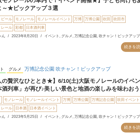
阪モノレールの車内で！イベント開催★】子ども向けも
よ～★ピックアップ３選
トビール
モノレール
モノレールイベント
万博
万博公園
吹田
吹田市
ノレール
彩都
日本酒列車
ゃん
2023年8月20日
イベント
,
グルメ
,
万博記念公園
,
吹チャン！ピックアップ
続きを
万博記念公園
吹チャン！ピックアップ
ト
グルメ
人の贅沢なひととき★】6/10(土)大阪モノレールのイベ
本酒列車」が再び♪美しい景色と地酒の楽しみを味わおう
ト
モノレール
モノレールイベント
万博
万博公園
万博記念公園
吹田イベント
ノレール
日本酒
日本酒イベント
ゃん
2023年5月25日
イベント
,
グルメ
,
万博記念公園
,
吹チャン！ピックアップ
続きを