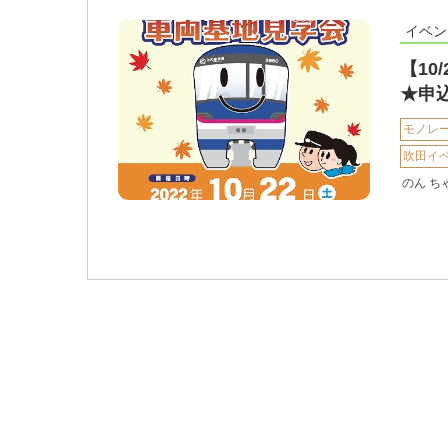
イベン
【10
★申
モノレ
吹田イ
のん ち