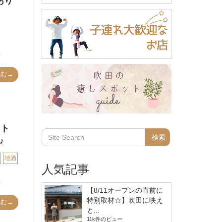
あり
読む→
ント
♪
地酒
人気記事
【8/11オープンの直前に
特別取材☆】吹田に映え
読む→
と...
11k件のビュー