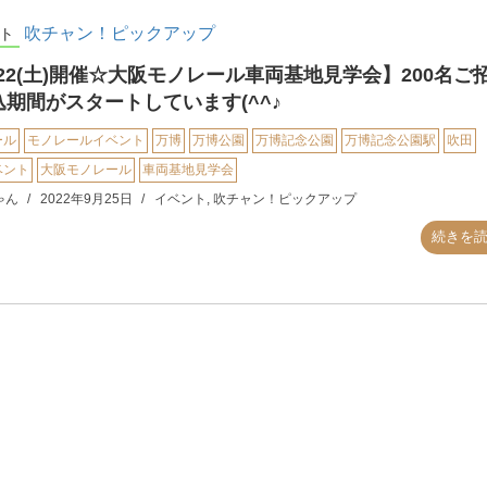
吹チャン！ピックアップ
ト
/22(土)開催☆大阪モノレール車両基地見学会】200名ご
込期間がスタートしています(^^♪
ール
モノレールイベント
万博
万博公園
万博記念公園
万博記念公園駅
吹田
ベント
大阪モノレール
車両基地見学会
ゃん
2022年9月25日
イベント
,
吹チャン！ピックアップ
続きを