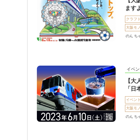
【大
ます
クラフ
大阪モ
のん ち
イベン
【大
「日
イベン
大阪モ
のん ち