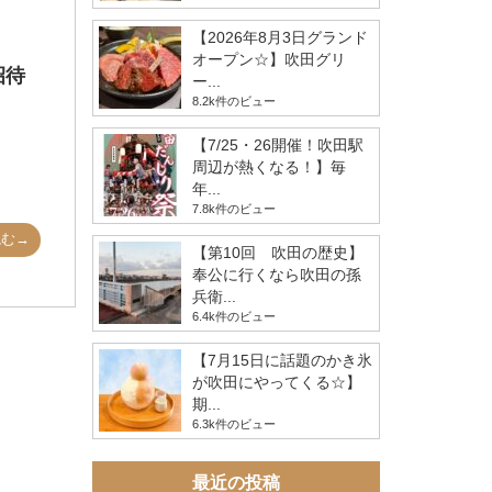
【2026年8月3日グランド
オープン☆】吹田グリ
招待
ー...
8.2k件のビュー
【7/25・26開催！吹田駅
周辺が熱くなる！】毎
年...
7.8k件のビュー
読む→
【第10回 吹田の歴史】
奉公に行くなら吹田の孫
兵衛...
6.4k件のビュー
【7月15日に話題のかき氷
が吹田にやってくる☆】
期...
6.3k件のビュー
最近の投稿