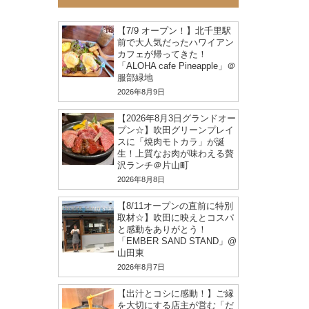
【7/9 オープン！】北千里駅
前で大人気だったハワイアン
カフェが帰ってきた！
「ALOHA cafe Pineapple」＠
服部緑地
2026年8月9日
【2026年8月3日グランドオー
プン☆】吹田グリーンプレイ
スに「焼肉モトカラ」が誕
生！上質なお肉が味わえる贅
沢ランチ＠片山町
2026年8月8日
【8/11オープンの直前に特別
取材☆】吹田に映えとコスパ
と感動をありがとう！
「EMBER SAND STAND」@
山田東
2026年8月7日
【出汁とコシに感動！】ご縁
を大切にする店主が営む「だ