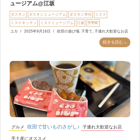
ュージアム@江坂
ダスキン
ダスキンミュージアム
ダスキン本社
ミスド
ミスドキッチン
ミスドミュージアム
江坂
芳野町
ユカ
2025年9月16日
吹田の遊び場
,
子育て
,
子連れ大歓迎なお店
続きを読む→
吹田で甘いものさがし♪
グルメ
子連れ大歓迎なお店
手土産にオススメ