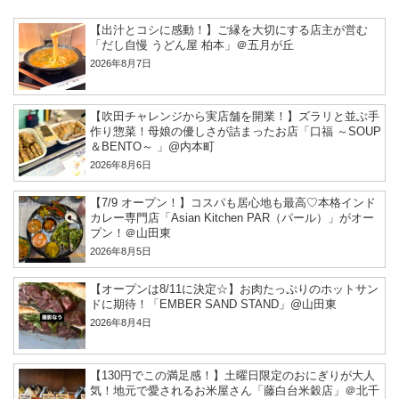
【出汁とコシに感動！】ご縁を大切にする店主が営む
「だし自慢 うどん屋 柏本」＠五月が丘
2026年8月7日
【吹田チャレンジから実店舗を開業！】ズラリと並ぶ手
作り惣菜！母娘の優しさが詰まったお店「口福 ～SOUP
＆BENTO～ 」@内本町
2026年8月6日
【7/9 オープン！】コスパも居心地も最高♡本格インド
カレー専門店「Asian Kitchen PAR（パール）」がオー
プン！＠山田東
2026年8月5日
【オープンは8/11に決定☆】お肉たっぷりのホットサン
ドに期待！「EMBER SAND STAND」@山田東
2026年8月4日
【130円でこの満足感！】土曜日限定のおにぎりが大人
気！地元で愛されるお米屋さん「藤白台米穀店」＠北千