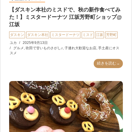
【ダスキン本社のミスドで、秋の新作食べてみ
た！】ミスタードーナツ 江坂芳野町ショップ@
江坂
ダスキン
ダスキン本社
ミスタードーナツ
ミスド
江坂
芳野町
ユカ
2025年9月13日
グルメ
,
吹田で甘いものさがし♪
,
子連れ大歓迎なお店
,
手土産にオス
スメ
続きを読む→