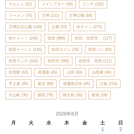
マルシェ
(62)
メイシアター
(49)
ランチ
(182)
ラーメン
(76)
万博
(132)
万博公園
(84)
万博記念公園
(149)
公園
(53)
吹チャン
(276)
吹チャン！
(246)
吹田
(989)
吹田、吹田市、
(127)
吹田イベント
(145)
吹田カフェ
(76)
吹田パン
(60)
吹田ランチ
(160)
吹田市
(396)
吹田市、吹田
(121)
吹田駅
(63)
居酒屋
(45)
山田
(69)
山田東
(46)
手土産
(95)
新店
(89)
旭通商店街
(66)
江坂
(214)
片山町
(36)
開店
(79)
関大前
(38)
駅前
(59)
2026年8月
月
火
水
木
金
土
日
1
2