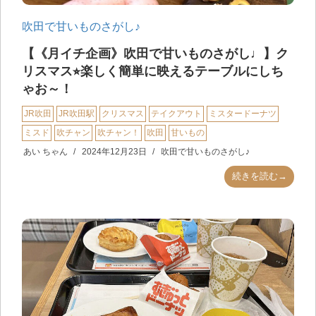
吹田で甘いものさがし♪
【《月イチ企画》吹田で甘いものさがし♩】ク
リスマス⭐︎楽しく簡単に映えるテーブルにしち
ゃお～！
JR吹田
JR吹田駅
クリスマス
テイクアウト
ミスタードーナツ
ミスド
吹チャン
吹チャン！
吹田
甘いもの
あい ちゃん
2024年12月23日
吹田で甘いものさがし♪
続きを読む→