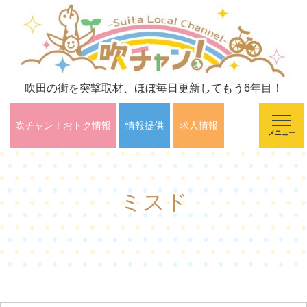
吹田の街を突撃取材、ほぼ毎日更新してもう6年目！
吹チャン！おトク情報
情報提供
求人情報
メニュー
ミスド