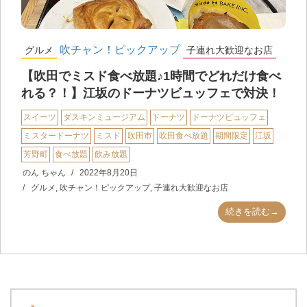
吹チャン！ピックアップ
グルメ
子連れ大歓迎なお店
【吹田でミスド食べ放題♪1時間でどれだけ食べ
れる？！】江坂のドーナツビュッフェで対決！
スイーツ
ダスキンミュージアム
ドーナツ
ドーナツビュッフェ
ミスタードーナツ
ミスド
吹田市
吹田食べ放題
期間限定
江坂
芳野町
食べ放題
飲み放題
のん ちゃん
2022年8月20日
グルメ
,
吹チャン！ピックアップ
,
子連れ大歓迎なお店
続きを読む→