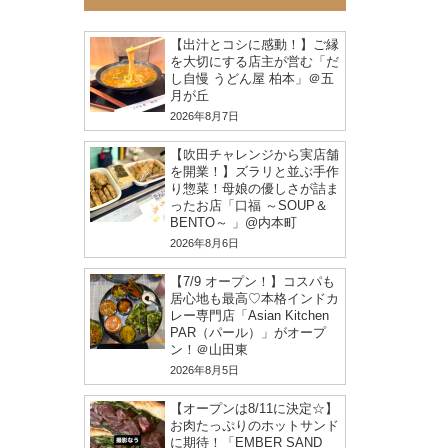
【出汁とコシに感動！】ご縁
を大切にする店主が営む「だ
し自慢 うどん屋 柏本」＠五
月が丘
2026年8月7日
【吹田チャレンジから実店舗
を開業！】ズラリと並ぶ手作
り惣菜！母娘の優しさが詰ま
ったお店「口福 ～SOUP＆
BENTO～ 」@内本町
2026年8月6日
【7/9 オープン！】コスパも
居心地も最高♡本格インドカ
レー専門店「Asian Kitchen
PAR（パール）」がオープ
ン！＠山田東
2026年8月5日
【オープンは8/11に決定☆】
お肉たっぷりのホットサンド
に期待！「EMBER SAND