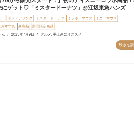
日7/9から販売スタート！】初のディズニーコラボ商品！
先にゲット♡「ミスタードーナツ」@江坂東急ハンズ
ニー
ポン・デリング
ミスタードーナツ
ミッキーマウス
ミニーマウス
におすすめ
新商品
期間限定商品
ゃん
2025年7月9日
グルメ
,
手土産にオススメ
続きを