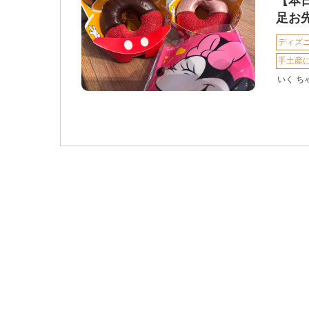
【本
足お
ディズ
手土産
いく ち