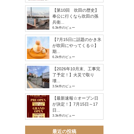
【第10回 吹田の歴史】
奉公に行くなら吹田の孫
兵衛...
6.3k件のビュー
【7月15日に話題のかき氷
が吹田にやってくる☆】
期...
6.2k件のビュー
【2026年10月末、工事完
了予定！】火災で取り
壊...
3.5k件のビュー
【最新速報☆オープン日
が決定！】7月15日～17
日...
3.3k件のビュー
最近の投稿