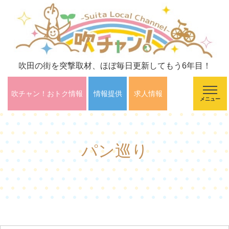
吹田の街を突撃取材、ほぼ毎日更新してもう6年目！
吹チャン！おトク情報
情報提供
求人情報
メニュー
パン巡り