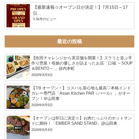
【最新速報☆オープン日が決定！】7月15日～17
日...
3.3k件のビュー
最近の投稿
【吹田チャレンジから実店舗を開業！】ズラリと並ぶ手
作り惣菜！母娘の優しさが詰まったお店「口福 ～SOUP
＆BENTO～ 」@内本町
2026年8月6日
【7/9 オープン！】コスパも居心地も最高♡本格インド
カレー専門店「Asian Kitchen PAR（パール）」がオー
プン！＠山田東
2026年8月5日
【オープンは8/11に決定☆】お肉たっぷりのホットサン
ドに期待！「EMBER SAND STAND」@山田東
2026年8月4日