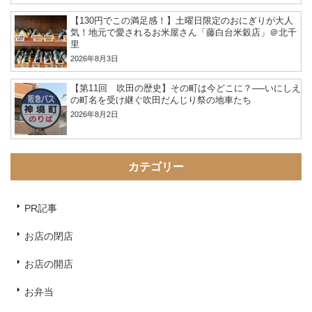
【130円でこの満足感！】土曜日限定のおにぎりが大人
気！地元で愛されるお米屋さん「藤白台米穀店」＠北千
里
2026年8月3日
【第11回 吹田の歴史】その町は今どこに？──いにしえ
の町名を受け継ぐ吹田だんじり祭の地車たち
2026年8月2日
カテゴリー
PR記事
お店の閉店
お店の開店
お弁当