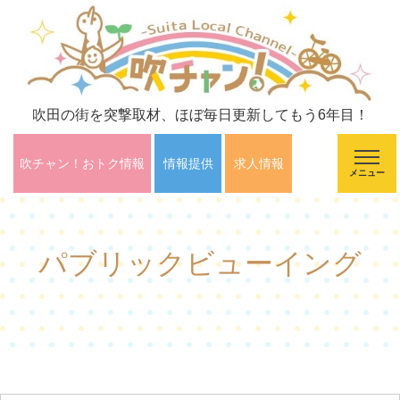
吹田の街を突撃取材、ほぼ毎日更新してもう6年目！
吹チャン！おトク情報
情報提供
求人情報
メニュー
パブリックビューイング