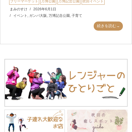
フリーマーケット
万博公園
万博記念公園
吹田イベント
まみのすけ
2026年6月1日
イベント
,
ガンバ大阪
,
万博記念公園
,
子育て
続きを読む→