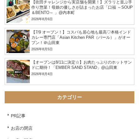
【吹田チャレンジから実店舗を開業！】ズラリと並ぶ手
作り惣菜！母娘の優しさが詰まったお店「口福 ～SOUP
＆BENTO～ 」@内本町
2026年8月6日
【7/9 オープン！】コスパも居心地も最高♡本格インド
カレー専門店「Asian Kitchen PAR（パール）」がオー
プン！＠山田東
2026年8月5日
【オープンは8/11に決定☆】お肉たっぷりのホットサン
ドに期待！「EMBER SAND STAND」@山田東
2026年8月4日
カテゴリー
PR記事
お店の閉店