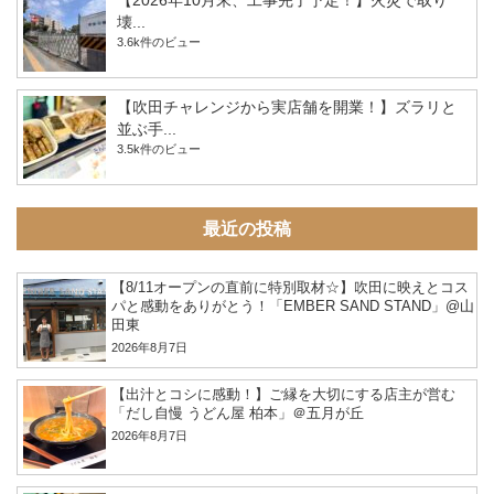
【2026年10月末、工事完了予定！】火災で取り
壊...
3.6k件のビュー
【吹田チャレンジから実店舗を開業！】ズラリと
並ぶ手...
3.5k件のビュー
最近の投稿
【8/11オープンの直前に特別取材☆】吹田に映えとコス
パと感動をありがとう！「EMBER SAND STAND」@山
田東
2026年8月7日
【出汁とコシに感動！】ご縁を大切にする店主が営む
「だし自慢 うどん屋 柏本」＠五月が丘
2026年8月7日