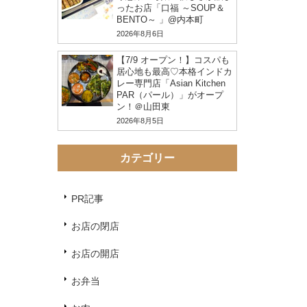
ったお店「口福 ～SOUP＆
BENTO～ 」@内本町
2026年8月6日
【7/9 オープン！】コスパも
居心地も最高♡本格インドカ
レー専門店「Asian Kitchen
PAR（パール）」がオープ
ン！＠山田東
2026年8月5日
カテゴリー
PR記事
お店の閉店
お店の開店
お弁当