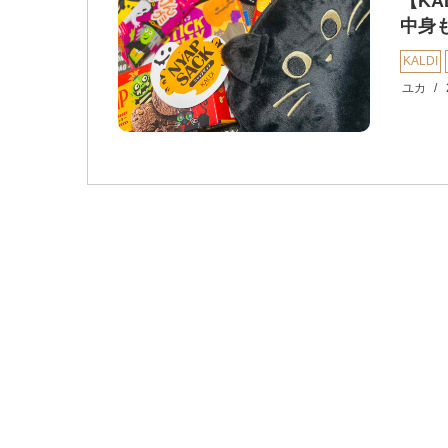
【KA
中身
KALDI
ユカ