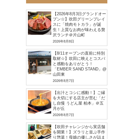
【2026年8月3日グランドオー
プン☆】吹田グリーンプレイ
スに「焼肉モトカラ」が誕
生！上質なお肉が味わえる贅
沢ランチ＠片山町
2026年8月8日
【8/11オープンの直前に特別
取材☆】吹田に映えとコスパ
と感動をありがとう！
「EMBER SAND STAND」@
山田東
2026年8月7日
【出汁とコシに感動！】ご縁
を大切にする店主が営む「だ
し自慢 うどん屋 柏本」＠五
月が丘
2026年8月7日
【吹田チャレンジから実店舗
を開業！】ズラリと並ぶ手作
り惣菜！母娘の優しさが詰ま