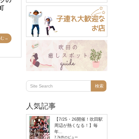
ックの
町
読む→
人気記事
【7/25・26開催！吹田駅
周辺が熱くなる！】毎
年...
7.7k件のビュー