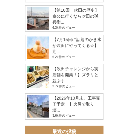
【第10回 吹田の歴史】
奉公に行くなら吹田の孫
兵衛...
6.3k件のビュー
【7月15日に話題のかき氷
が吹田にやってくる☆】
期...
6.2k件のビュー
【吹田チャレンジから実
店舗を開業！】ズラリと
並ぶ手...
3.7k件のビュー
【2026年10月末、工事完
了予定！】火災で取り
壊...
3.6k件のビュー
最近の投稿