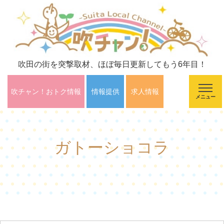
吹田の街を突撃取材、ほぼ毎日更新してもう6年目！
吹チャン！おトク情報
情報提供
求人情報
メニュー
ガトーショコラ