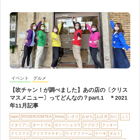
イベント
グルメ
【吹チャン！が調べました】あの店の〔クリス
マスメニュー〕ってどんなの？part.1 ＊2021
年11月記事
lapin
ROSEROOMTEA
Xmas
いさり
おせち
お正月
かに
ふぐ
イタリアン
オードブル
ガトーショコラ
クグロフ
クッキー
クリスマス
クリスマスチキン
ケイクファーム
ケーキ
タルト