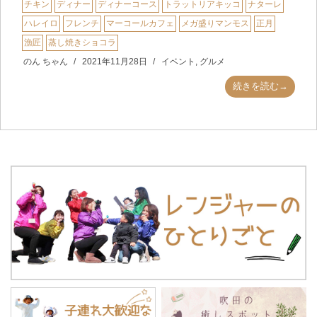
チキン
ディナー
ディナーコース
トラットリアキッコ
ナターレ
ハレイロ
フレンチ
マーコールカフェ
メガ盛りマンモス
正月
漁匠
蒸し焼きショコラ
のん ちゃん
2021年11月28日
イベント
,
グルメ
続きを読む→