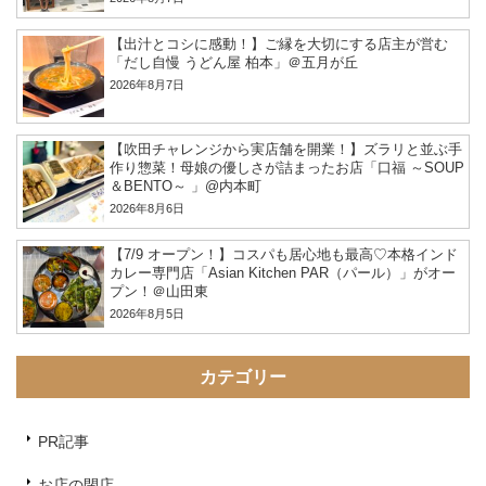
【出汁とコシに感動！】ご縁を大切にする店主が営む
「だし自慢 うどん屋 柏本」＠五月が丘
2026年8月7日
【吹田チャレンジから実店舗を開業！】ズラリと並ぶ手
作り惣菜！母娘の優しさが詰まったお店「口福 ～SOUP
＆BENTO～ 」@内本町
2026年8月6日
【7/9 オープン！】コスパも居心地も最高♡本格インド
カレー専門店「Asian Kitchen PAR（パール）」がオー
プン！＠山田東
2026年8月5日
カテゴリー
PR記事
お店の閉店