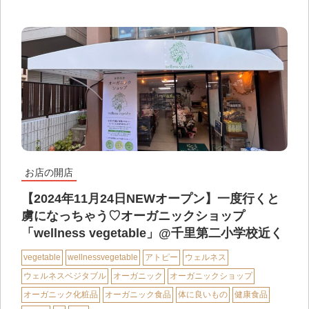
お店の開店
【2024年11月24日NEWオープン】一度行くと
虜になっちゃう♡オーガニックショップ
「wellness vegetable」@千里第二小学校近く
vegetable
wellnessvegetable
アトピー
ウェルネス
ウェルネスベジタブル
オーガニック
オーガニックショップ
オーガニック化粧品
オーガニック食品
体に良いもの
健康食品