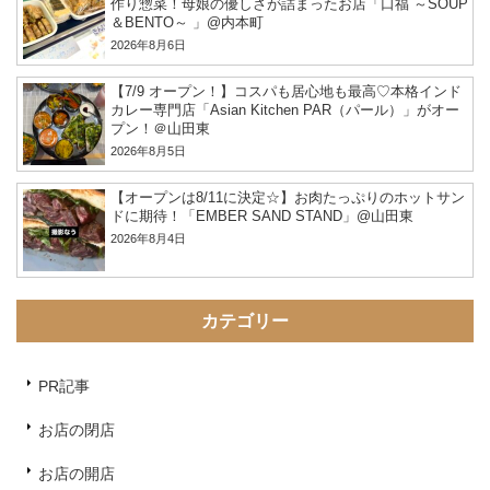
作り惣菜！母娘の優しさが詰まったお店「口福 ～SOUP
＆BENTO～ 」@内本町
2026年8月6日
【7/9 オープン！】コスパも居心地も最高♡本格インド
カレー専門店「Asian Kitchen PAR（パール）」がオー
プン！＠山田東
2026年8月5日
【オープンは8/11に決定☆】お肉たっぷりのホットサン
ドに期待！「EMBER SAND STAND」@山田東
2026年8月4日
カテゴリー
PR記事
お店の閉店
お店の開店