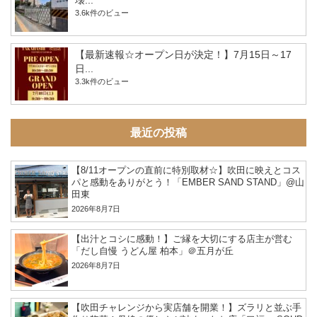
壊...
3.6k件のビュー
【最新速報☆オープン日が決定！】7月15日～17
日...
3.3k件のビュー
最近の投稿
【8/11オープンの直前に特別取材☆】吹田に映えとコス
パと感動をありがとう！「EMBER SAND STAND」@山
田東
2026年8月7日
【出汁とコシに感動！】ご縁を大切にする店主が営む
「だし自慢 うどん屋 柏本」＠五月が丘
2026年8月7日
【吹田チャレンジから実店舗を開業！】ズラリと並ぶ手