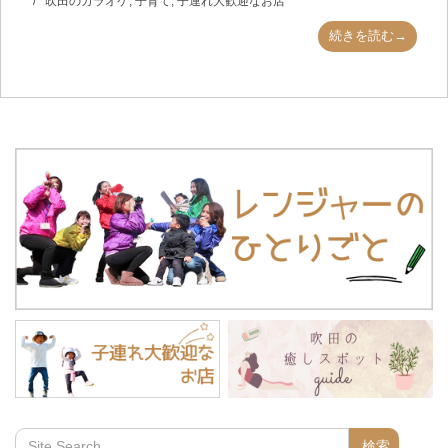
吹田のカラオケ
,
子育て
,
子連れ大歓迎なお店
続きを読む→