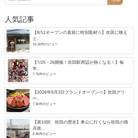
人気記事
【8/11オープンの直前に特別取材☆】吹田に映え
と...
10.1k件のビュー
【7/25・26開催！吹田駅周辺が熱くなる！】毎
年...
7.7k件のビュー
【2026年8月3日グランドオープン☆】吹田グリ
ー...
7.3k件のビュー
【第10回 吹田の歴史】奉公に行くなら吹田の孫
兵衛...
6.4k件のビュー