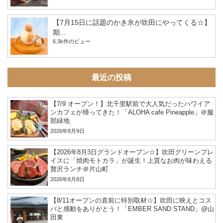
【7月15日に話題のかき氷が吹田にやってくる☆】
期...
6.3k件のビュー
最近の投稿
【7/9 オープン！】北千里駅前で大人気だったハワイア
ンカフェが帰ってきた！「ALOHA cafe Pineapple」＠服
部緑地
2026年8月9日
【2026年8月3日グランドオープン☆】吹田グリーンプレ
イスに「焼肉モトカラ」が誕生！上質なお肉が味わえる
贅沢ランチ＠片山町
2026年8月8日
【8/11オープンの直前に特別取材☆】吹田に映えとコス
パと感動をありがとう！「EMBER SAND STAND」@山
田東