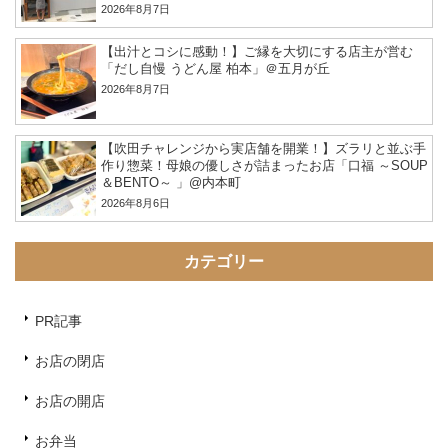
2026年8月7日
【出汁とコシに感動！】ご縁を大切にする店主が営む
「だし自慢 うどん屋 柏本」＠五月が丘
2026年8月7日
【吹田チャレンジから実店舗を開業！】ズラリと並ぶ手
作り惣菜！母娘の優しさが詰まったお店「口福 ～SOUP
＆BENTO～ 」@内本町
2026年8月6日
カテゴリー
PR記事
お店の閉店
お店の開店
お弁当