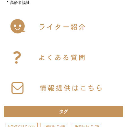
高齢者福祉
タグ
EXPOCITY
(78)
JR吹田
(149)
JR吹田駅
(173)