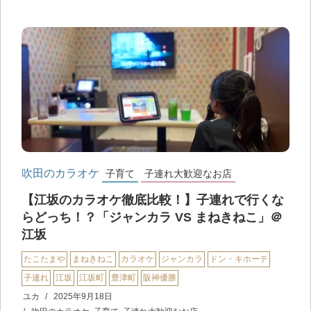
吹田のカラオケ
子育て
子連れ大歓迎なお店
【江坂のカラオケ徹底比較！】子連れで行くな
らどっち！？「ジャンカラ VS まねきねこ」＠
江坂
たこたまや
まねきねこ
カラオケ
ジャンカラ
ドン・キホーテ
子連れ
江坂
江坂町
豊津町
阪神優勝
ユカ
2025年9月18日