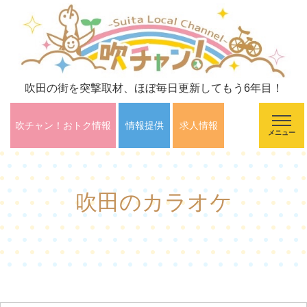
吹田の街を突撃取材、ほぼ毎日更新してもう6年目！
吹チャン！おトク情報
情報提供
求人情報
メニュー
吹田のカラオケ